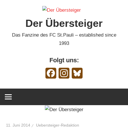
Zum
Inhalt
Der Übersteiger
springen
Das Fanzine des FC St.Pauli – established since
1993
Folgt uns:
Facebook
Instagram
Bluesky
11. Juni 2014
Uebersteiger-Redaktion