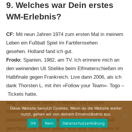
9. Welches war Dein erstes
WM-Erlebnis?
CF:
Mit neun Jahren 1974 zum ersten Mal in meinem
Leben ein Fußball Spiel im Farbfernsehen
gesehen. Holland fand ich gut.
Frodo:
Spanien, 1982, am TV. Ich erinnere mich an
den weinenden Uli Stielike beim Elfmeterschießen im
Halbfinale gegen Frankreich. Live dann 2006, als ich
dank Thorsten L. mit ihm »Follow your Team«- Togo –
Tickets hatte.
hog:
1970 Uwe Seeler in Mexiko mit seinem
Diese Website benutzt Cookies. Wenn du die Website weiter
Hinterkopftor. Mit acht Jahren habe ich damals
nutzt, gehen wir von deinem Einverständnis aus.
pausenlos vorm Fernseher gesessen und Fußball
OK
Nein
Datenschutzerklärung
geschaut. Die Bilder dieser WM sind noch immer in