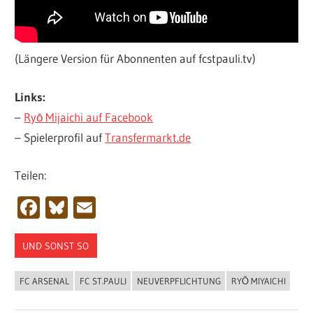
(Längere Version für Abonnenten auf fcstpauli.tv)
Links:
–
Ryō Mijaichi auf Facebook
– Spielerprofil auf
Transfermarkt.de
Teilen:
Facebook
Bluesky
Email
UND SONST SO
FC ARSENAL
FC ST.PAULI
NEUVERPFLICHTUNG
RYŌ MIYAICHI