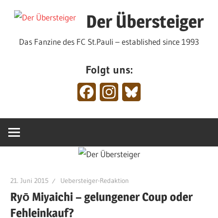
Zum
Der Übersteiger
Inhalt
springen
Das Fanzine des FC St.Pauli – established since 1993
Folgt uns:
Facebook
Instagram
Bluesky
21. Juni 2015
Uebersteiger-Redaktion
Ryō Miyaichi – gelungener Coup oder
Fehleinkauf?