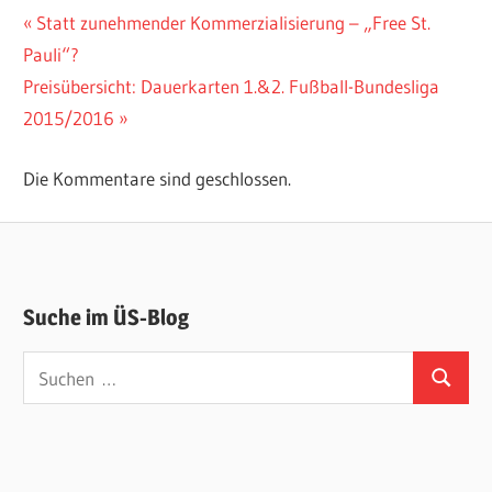
Beitragsnavigation
Vorheriger
Statt zunehmender Kommerzialisierung – „Free St.
Beitrag:
Pauli“?
Nächster
Preisübersicht: Dauerkarten 1.&2. Fußball-Bundesliga
Beitrag:
2015/2016
Die Kommentare sind geschlossen.
Suche im ÜS-Blog
Suchen
Suchen
nach: