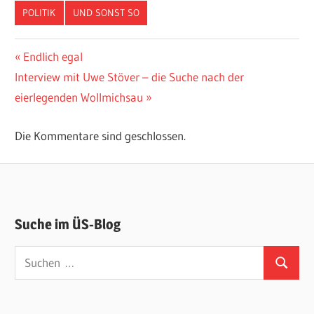
POLITIK
UND SONST SO
Beitragsnavigation
Vorheriger
Endlich egal
Nächster
Beitrag:
Interview mit Uwe Stöver – die Suche nach der
Beitrag:
eierlegenden Wollmichsau
Die Kommentare sind geschlossen.
Suche im ÜS-Blog
Suchen
Suchen
nach: