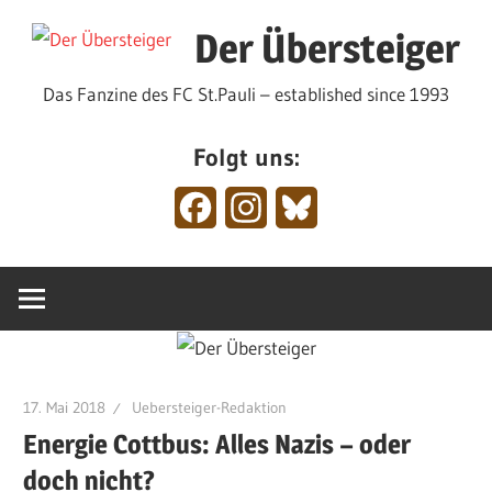
Zum
Der Übersteiger
Inhalt
springen
Das Fanzine des FC St.Pauli – established since 1993
Folgt uns:
Facebook
Instagram
Bluesky
17. Mai 2018
Uebersteiger-Redaktion
Energie Cottbus: Alles Nazis – oder
doch nicht?