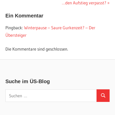
Beitrag:
Nächster
…den Aufstieg verpasst?
Beitrag:
Ein Kommentar
Pingback:
Winterpause – Saure Gurkenzeit? – Der
Übersteiger
Die Kommentare sind geschlossen.
Suche im ÜS-Blog
Suchen
Suchen
nach: