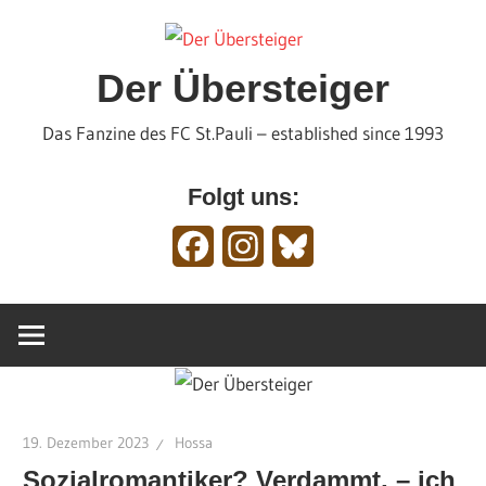
Zum
Inhalt
springen
Der Übersteiger
Das Fanzine des FC St.Pauli – established since 1993
Folgt uns:
Facebook
Instagram
Bluesky
19. Dezember 2023
Hossa
Sozialromantiker? Verdammt, – ich