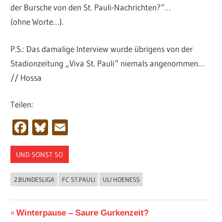
der Bursche von den St. Pauli-Nachrichten?“…
(ohne Worte…).
P.S.: Das damalige Interview wurde übrigens von der
Stadionzeitung „Viva St. Pauli“ niemals angenommen…
// Hossa
Teilen:
Facebook
Bluesky
Email
UND SONST SO
2.BUNDESLIGA
FC ST.PAULI
ULI HOENESS
Beitragsnavigation
Vorheriger
Winterpause – Saure Gurkenzeit?