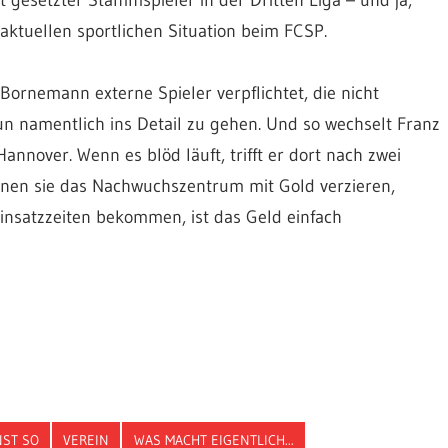
t gesetzter Stammspieler in der Dritten Liga – und ja,
r aktuellen sportlichen Situation beim FCSP.
Bornemann externe Spieler verpflichtet, die nicht
un namentlich ins Detail zu gehen. Und so wechselt Franz
over. Wenn es blöd läuft, trifft er dort nach zwei
nnen sie das Nachwuchszentrum mit Gold verzieren,
Einsatzzeiten bekommen, ist das Geld einfach
ST SO
VEREIN
WAS MACHT EIGENTLICH...