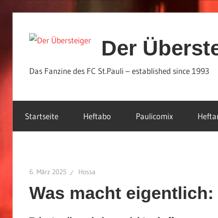
Zum
Inhalt
Der Überst
springen
Das Fanzine des FC St.Pauli – established since 1993
Startseite
Heftabo
Paulicomix
Hefta
6. März 2025
Hossa
Was macht eigentlich