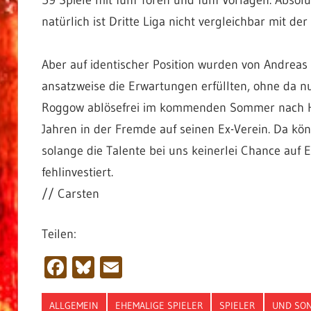
59 Spiele mit fünf Toren und fünf Vorlagen. Absolu
natürlich ist Dritte Liga nicht vergleichbar mit de
Aber auf identischer Position wurden von Andreas 
ansatzweise die Erwartungen erfüllten, ohne da n
Roggow ablösefrei im kommenden Sommer nach Hann
Jahren in der Fremde auf seinen Ex-Verein. Da kö
solange die Talente bei uns keinerlei Chance auf 
fehlinvestiert.
// Carsten
Teilen:
Facebook
Bluesky
Email
ALLGEMEIN
EHEMALIGE SPIELER
SPIELER
UND SON