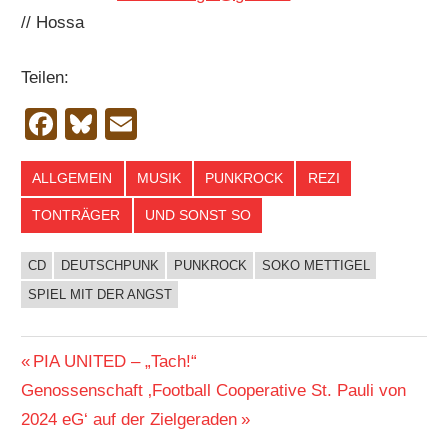
// Hossa
Teilen:
Facebook
Bluesky
Email
ALLGEMEIN
MUSIK
PUNKROCK
REZI
TONTRÄGER
UND SONST SO
CD
DEUTSCHPUNK
PUNKROCK
SOKO METTIGEL
SPIEL MIT DER ANGST
Beitragsnavigation
Vorheriger
PIA UNITED – „Tach!“
Nächster
Beitrag:
Genossenschaft ‚Football Cooperative St. Pauli von
Beitrag:
2024 eG‘ auf der Zielgeraden