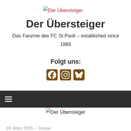
Zum
Inhalt
Der Übersteiger
springen
Das Fanzine des FC St.Pauli – established since
1993
Folgt uns:
Facebook
Instagram
Bluesky
19. März 2025
Hossa