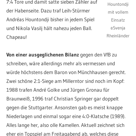
7:4 Tore und damit satte sieben Zähler auf
Hountondji
der Habenseite. Dazu traf Leih-Stürmer
mit vollem
Andréas Hountondji bisher in jedem Spiel
Einsatz
und Nikola Vasilj hält nahezu jeden Ball.
©Svenja
Rheinländer
Chapeau!
Von einer ausgeglichenen Bilanz
gegen den VfB zu
schreiben, wäre allerdings mehr als vermessen und
würde höchstens dem Baron von Münchhausen gerecht.
Zwei schöne 2:1-Siege am Millerntor sind noch im Kopf:
1988 trafen André Golke und Jürgen Gronau für
Braunweiß, 1996 traf Christian Springer gar doppelt
gegen die Stuttgarter. Ansonsten gab es meist knappe
Niederlagen und einmal sogar eine 4:0-Klatsche (1989).
Alles lange her, also olle Kamellen. Aktuell zeichnet sich
eher ein Topspiel am Freitagabend ab, welches diese