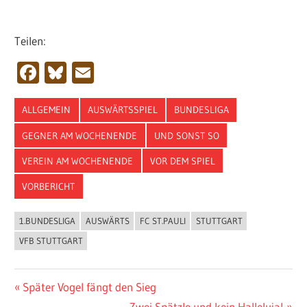
Teilen:
Facebook
Bluesky
Email
ALLGEMEIN
AUSWÄRTSSPIEL
BUNDESLIGA
GEGNER AM WOCHENENDE
UND SONST SO
VEREIN AM WOCHENENDE
VOR DEM SPIEL
VORBERICHT
1.BUNDESLIGA
AUSWÄRTS
FC ST.PAULI
STUTTGART
VFB STUTTGART
Beitragsnavigation
Vorheriger
Später Vogel fängt den Sieg
Beitrag:
Nächster
Zwei Spätzle und kein Halleluja!