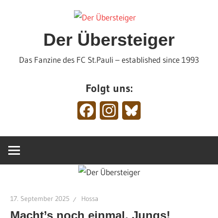
Zum
Inhalt
springen
Der Übersteiger
Das Fanzine des FC St.Pauli – established since 1993
Folgt uns:
Facebook
Instagram
Bluesky
17. September 2025
Hossa
Macht’s noch einmal, Jungs!