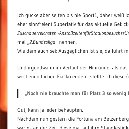
Ich gucke aber selten bis nie Sport1, daher weiß ic
eher sinnfreien) Superlativ für das aktuelle Gekic
Zuschauerreichsten -AnstoßzeitenfürStadionbesucherUnf
mal „
2.Bundesliga
“ nennen.
Wie dem auch sei: Ausgeglichen ist sie, da führt m
Und irgendwann im Verlauf der Hinrunde, als das
wochenendlichen Fiasko endete, stellte ich diese (n
„Noch nie brauchte man für Platz 3 so wenig P
Gut, kann ja jeder behaupten.
Nachdem nun gestern die Fortuna am Betzenberg ei
war es an der Zeit, diese mal auf ihre Standfestigk