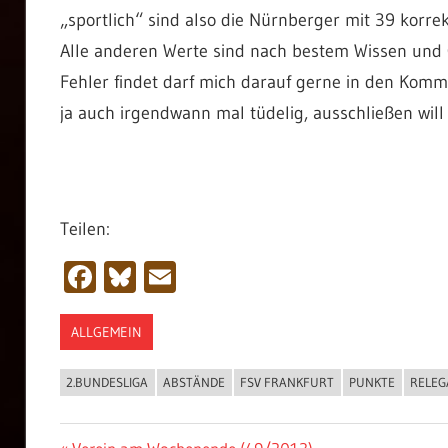
„sportlich“ sind also die Nürnberger mit 39 korrek
Alle anderen Werte sind nach bestem Wissen un
Fehler findet darf mich darauf gerne in den Kom
ja auch irgendwann mal tüdelig, ausschließen will 
Teilen:
Facebook
Bluesky
Email
ALLGEMEIN
2.BUNDESLIGA
ABSTÄNDE
FSV FRANKFURT
PUNKTE
RELEG
Vorheriger