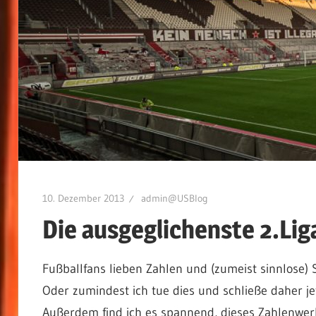
10. Dezember 2013
admin@USBlog
Die ausgeglichenste 2.Liga
Fußballfans lieben Zahlen und (zumeist sinnlose) St
Oder zumindest ich tue dies und schließe daher je
Außerdem find ich es spannend, dieses Zahlenwerk