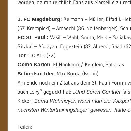
worden, da mit reichlich Fans aus Marseille zu re
Reimann – Müller, Elfadli, Heb
1. FC Magdeburg:
(57. Krempicki) – Amaechi (86. Nollenberger), Schul
Vasilj – Wahl, Smith, Mets – Saliakas
FC St. Pauli:
Ritzka) – Afolayan, Eggestein (82. Albers), Saad (62
: 1:0 Atik (72.)
Tor
: El Hankouri / Kemlein, Saliakas
Gelbe Karten
: Max Burda (Berlin)
Schiedsrichter
Am Ende noch ein Zitat aus dem St. Pauli-Forum 
auch „sky“ geguckt hat: „
(al
Und Sören Gonther
Kicker)
Bernd Wehmeyer, wann man die Volxparkle
nächsten Wintertrainingslager“ gewesen, hätte 
Teilen: