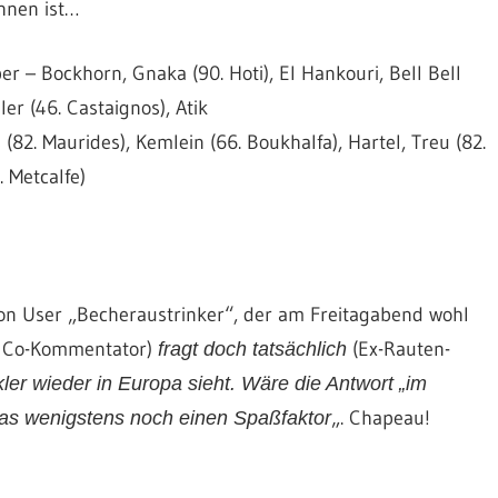
chnen ist…
er – Bockhorn, Gnaka (90. Hoti), El Hankouri, Bell Bell
er (46. Castaignos), Atik
 (82. Maurides), Kemlein (66. Boukhalfa), Hartel, Treu (82.
. Metcalfe)
von User „Becheraustrinker“, der am Freitagabend wohl
s Co-Kommentator)
(Ex-Rauten-
fragt doch tatsächlich
r wieder in Europa sieht. Wäre die Antwort „im
„. Chapeau!
das wenigstens noch einen Spaßfaktor