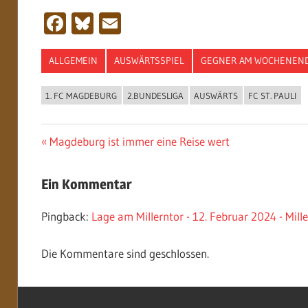
Facebook
Bluesky
Email
ALLGEMEIN
AUSWÄRTSSPIEL
GEGNER AM WOCHENEN
1. FC MAGDEBURG
2.BUNDESLIGA
AUSWÄRTS
FC ST. PAULI
Beitragsnavigation
Vorheriger
Magdeburg ist immer eine Reise wert
Beitrag:
Ein Kommentar
Pingback:
Lage am Millerntor - 12. Februar 2024 - Mill
Die Kommentare sind geschlossen.