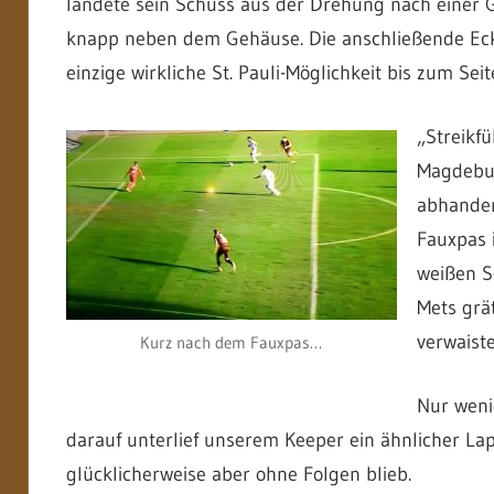
landete sein Schuss aus der Drehung nach einer
knapp neben dem Gehäuse. Die anschließende Ecke 
einzige wirkliche St. Pauli-Möglichkeit bis zum Sei
„Streikfü
Magdebur
abhanden
Fauxpas i
weißen Sc
Mets grät
verwaiste
Kurz nach dem Fauxpas…
Nur weni
darauf unterlief unserem Keeper ein ähnlicher Lap
glücklicherweise aber ohne Folgen blieb.