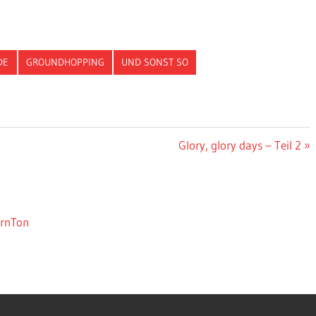
DE
GROUNDHOPPING
UND SONST SO
Nächster
Glory, glory days – Teil 2
Beitrag:
ernTon