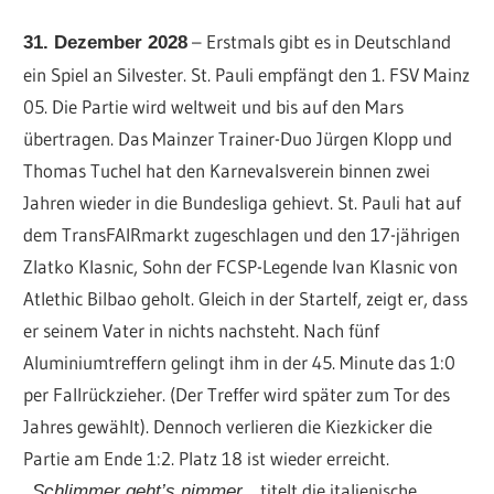
– Erstmals gibt es in Deutschland
31. Dezember 2028
ein Spiel an Silvester. St. Pauli empfängt den 1. FSV Mainz
05. Die Partie wird weltweit und bis auf den Mars
übertragen. Das Mainzer Trainer-Duo Jürgen Klopp und
Thomas Tuchel hat den Karnevalsverein binnen zwei
Jahren wieder in die Bundesliga gehievt. St. Pauli hat auf
dem TransFAIRmarkt zugeschlagen und den 17-jährigen
Zlatko Klasnic, Sohn der FCSP-Legende Ivan Klasnic von
Atlethic Bilbao geholt. Gleich in der Startelf, zeigt er, dass
er seinem Vater in nichts nachsteht. Nach fünf
Aluminiumtreffern gelingt ihm in der 45. Minute das 1:0
per Fallrückzieher. (Der Treffer wird später zum Tor des
Jahres gewählt). Dennoch verlieren die Kiezkicker die
Partie am Ende 1:2. Platz 18 ist wieder erreicht.
„
„, titelt die italienische
Schlimmer geht’s nimmer