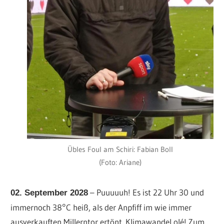
Übles Foul am Schiri: Fabian Boll
(Foto: Ariane)
– Puuuuuh! Es ist 22 Uhr 30 und
02. September 2028
immernoch 38°C heiß, als der Anpfiff im wie immer
ausverkauften Millerntor ertönt. Klimawandel olé! Zum