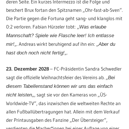
deren Seite. Ein kurzes Intermezzo ist die Folge und
beschert Brux fortan den Spitznamen „Ohr-fast-ab-Sven“.
Die Partie gegen die Fortuna geht sang- und klanglos mit
0:2 verloren. Fabian Hürzeler tobt: „
Was erlaube
Mannschaft? Spiele wie Flasche leer! Ich entlasse
„. Andreas wirkt beruhigend auf ihn ein: „
mir!
Aber du
„.
hast doch noch nicht fertig!
– FC-Präsidentin Sandra Schwedler
23. Dezember 2028
sagt die offizielle Weihnachtsfeier des Vereins ab. „
Bei
diesem Tabellenstand können wir uns das einfach
„, sagt sie vor den Kameras von „ÜS-
nicht leisten
Worldwide-TV“, das inzwischen die weltweiten Rechte an
allen Fußballübertragungen hat. Allein mit dem Verkauf
der Printausgaben des Fanzine „Der Übersteiger“,
verdienten die Macher*innen bei einer Auflage von einer