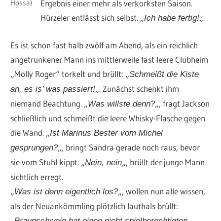
Hossa)
Ergebnis einer mehr als verkorksten Saison.
Hürzeler entlässt sich selbst. „
„.
Ich habe fertig!
Es ist schon fast halb zwölf am Abend, als ein reichlich
angetrunkener Mann ins mittlerweile fast leere Clubheim
„Molly Roger“ torkelt und brüllt: „
Schmeißt die Kiste
„. Zunächst schenkt ihm
an, es is’ was passiert!
niemand Beachtung. „
„, fragt Jackson
Was willste denn?
schließlich und schmeißt die leere Whisky-Flasche gegen
die Wand. „
Ist Marinus Bester vom Michel
„, bringt Sandra gerade noch raus, bevor
gesprungen?
sie vom Stuhl kippt. „
„, brüllt der junge Mann
Nein, nein
sichtlich erregt.
„
„, wollen nun alle wissen,
Was ist denn eigentlich los?
als der Neuankömmling plötzlich lauthals brüllt:
„
Braunschweig hat einen nicht spielberechtigten