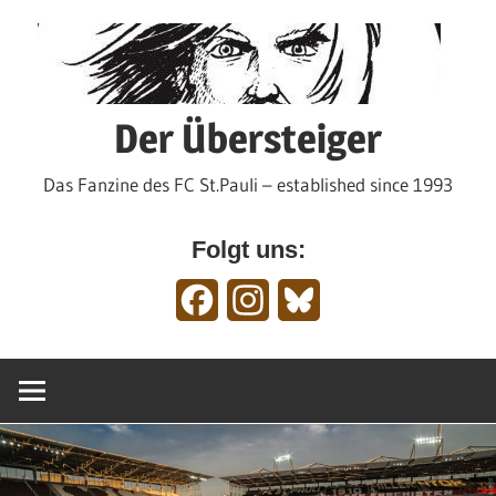
Zum
Inhalt
springen
Der Übersteiger
Das Fanzine des FC St.Pauli – established since 1993
Folgt uns:
Facebook
Instagram
Bluesky