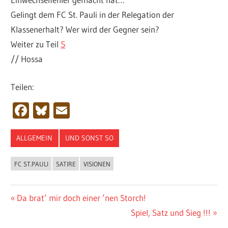
Gelingt dem FC St. Pauli in der Relegation der
Klassenerhalt? Wer wird der Gegner sein?
Weiter zu Teil
5
// Hossa
Teilen:
Facebook
Bluesky
Email
ALLGEMEIN
UND SONST SO
FC ST.PAULI
SATIRE
VISIONEN
Beitragsnavigation
Vorheriger
Da brat’ mir doch einer ’nen Storch!
Beitrag:
Nächster
Spiel, Satz und Sieg !!!
Beitrag: