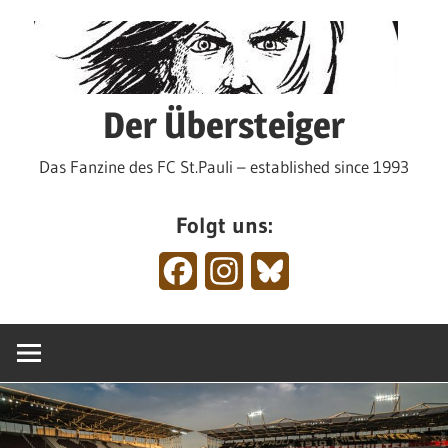
Zum
Inhalt
springen
Der Übersteiger
Das Fanzine des FC St.Pauli – established since 1993
Folgt uns:
Facebook
Instagram
Bluesky