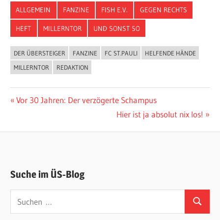
ALLGEMEIN
FANZINE
FISH E.V.
GEGEN RECHTS
HEFT
MILLERNTOR
UND SONST SO
DER ÜBERSTEIGER
FANZINE
FC ST.PAULI
HELFENDE HÄNDE
MILLERNTOR
REDAKTION
Beitragsnavigation
Vorheriger
Vor 30 Jahren: Der verzögerte Schampus
Beitrag:
Nächster
Hier ist ja absolut nix los!
Beitrag:
Suche im ÜS-Blog
Suchen
Suchen
nach: