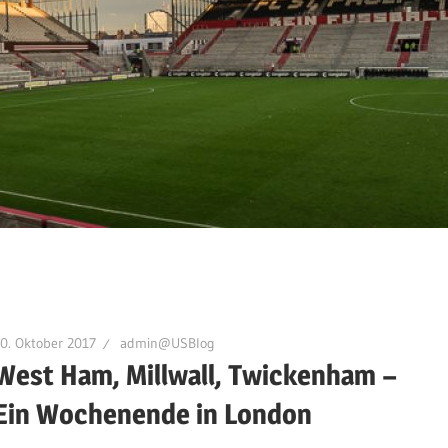
0. Oktober 2017
admin@USBlog
West Ham, Millwall, Twickenham –
Ein Wochenende in London