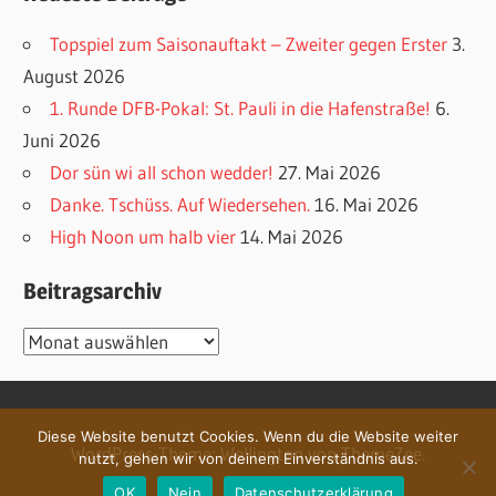
Topspiel zum Saisonauftakt – Zweiter gegen Erster
3.
August 2026
1. Runde DFB-Pokal: St. Pauli in die Hafenstraße!
6.
Juni 2026
Dor sün wi all schon wedder!
27. Mai 2026
Danke. Tschüss. Auf Wiedersehen.
16. Mai 2026
High Noon um halb vier
14. Mai 2026
Beitragsarchiv
Beitragsarchiv
Diese Website benutzt Cookies. Wenn du die Website weiter
WordPress-Theme: Wellington von ThemeZee.
nutzt, gehen wir von deinem Einverständnis aus.
OK
Nein
Datenschutzerklärung