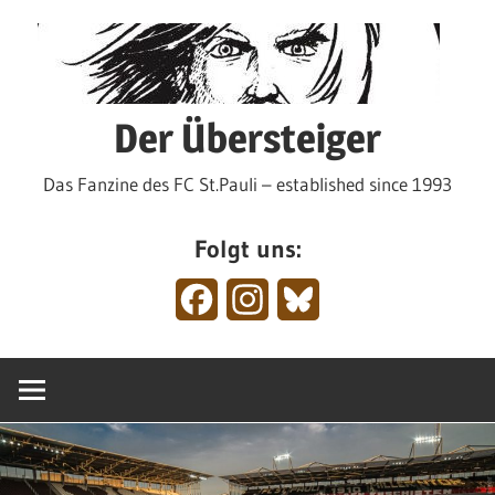
Zum
Inhalt
springen
Der Übersteiger
Das Fanzine des FC St.Pauli – established since 1993
Folgt uns:
Facebook
Instagram
Bluesky