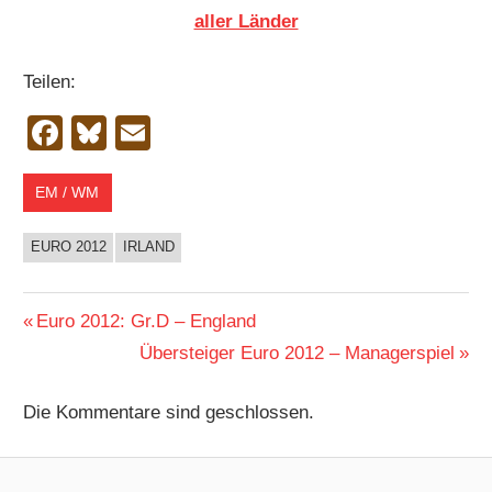
aller Länder
Teilen:
Facebook
Bluesky
Email
EM / WM
EURO 2012
IRLAND
Beitragsnavigation
Vorheriger
Euro 2012: Gr.D – England
Beitrag:
Nächster
Übersteiger Euro 2012 – Managerspiel
Beitrag:
Die Kommentare sind geschlossen.