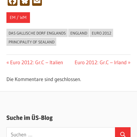
Facebook
Bluesky
Email
EM / WM
DAS GALLISCHE DORF ENGLANDS
ENGLAND
EURO 2012
PRINCIPALITY OF SEALAND
Beitragsnavigation
Vorheriger
Nächster
Euro 2012: Gr.C – Italien
Euro 2012: Gr.C – Irland
Beitrag:
Beitrag:
Die Kommentare sind geschlossen.
Suche im ÜS-Blog
Suchen