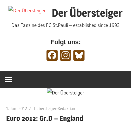
Zum
Der Übersteiger
Inhalt
springen
Das Fanzine des FC St.Pauli – established since 1993
Folgt uns:
Facebook
Instagram
Bluesky
1. Juni 2012
Uebersteiger-Redaktion
Euro 2012: Gr.D – England