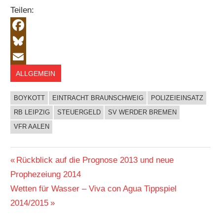
Teilen:
Facebook
Bluesky
Email
ALLGEMEIN
BOYKOTT
EINTRACHT BRAUNSCHWEIG
POLIZEIEINSATZ
RB LEIPZIG
STEUERGELD
SV WERDER BREMEN
VFR AALEN
Beitragsnavigation
Vorheriger
Rückblick auf die Prognose 2013 und neue
Beitrag:
Prophezeiung 2014
Nächster
Wetten für Wasser – Viva con Agua Tippspiel
Beitrag:
2014/2015