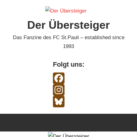
Zum
Inhalt
Der Übersteiger
springen
Das Fanzine des FC St.Pauli – established since
1993
Folgt uns:
Facebook
Instagram
Bluesky