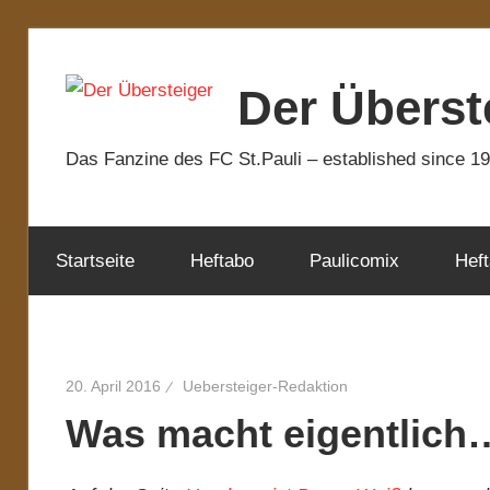
Zum
Inhalt
Der Überst
springen
Das Fanzine des FC St.Pauli – established since 1
Startseite
Heftabo
Paulicomix
Heft
20. April 2016
Uebersteiger-Redaktion
Was macht eigentlich