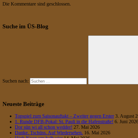
Die Kommentare sind geschlossen.
Suche im ÜS-Blog
Suchen nach:
Neueste Beiträge
Topspiel zum Saisonauftakt – Zweiter gegen Erster
3. August 
1. Runde DFB-Pokal: St. Pauli in die Hafenstraße!
6. Juni 202
Dor sün wi all schon wedder!
27. Mai 2026
Danke. Tschüss. Auf Wiedersehen.
16. Mai 2026