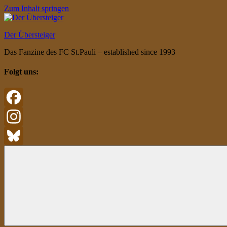
Zum Inhalt springen
Der Übersteiger
Das Fanzine des FC St.Pauli – established since 1993
Folgt uns:
Facebook
Instagram
Bluesky