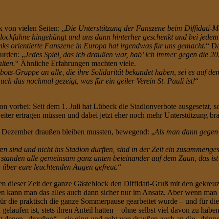
k von vielen Seiten: „
Die Unterstützung der Fanszene beim Diffidati-Ma
lockfahne hingehängt und uns dann hinterher geschenkt und bei jedem 
nks orientierte Fanszene in Europa hat irgendwas für uns gemacht.
“ Da
urden: „
Jedes Spiel, das ich draußen war, hab’ ich immer gegen die 
lten.
“ Ähnliche Erfahrungen machten viele.
bots-Gruppe an alle, die ihre Solidarität bekundet haben, sei es auf 
uch das nochmal gezeigt, was für ein geiler Verein St. Pauli ist!
“
Saison vorbei: Seit dem 1. Juli hat Lübeck die Stadionverbote ausgesetz
weiter ertragen müssen und dabei jetzt eher noch mehr Unterstützung br
seit Dezember draußen bleiben mussten, bewegend: „
Als man dann gegen 
n sind und nicht ins Stadion durften, sind in der Zeit ein zusammeng
tanden alle gemeinsam ganz unten beieinander auf dem Zaun, das ist e
n über eure leuchtenden Augen gefreut.
“
n dieser Zeit der ganze Gästeblock den Diffidati-Gruß mit den gekreuz
n kann man das alles auch dann sicher nur im Ansatz. Aber wenn man si
für die praktisch die ganze Sommerpause gearbeitet wurde – und für di
 gelaufen ist, stets ihren Anteil hatten – ohne selbst viel davon zu h
mit denen „draußen“ – sie ging und geht von draußen auch an die „drinne