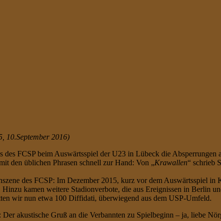
125, 10.September 2016)
ns des FCSP beim Auswärtsspiel der U23 in Lübeck die Absperrungen a
 mit den üblichen Phrasen schnell zur Hand: Von „
Krawallen
“ schrieb 
anszene des FCSP: Im Dezember 2015, kurz vor dem Auswärtsspiel in K
. Hinzu kamen weitere Stadionverbote, die aus Ereignissen in Berlin u
, hatten wir nun etwa 100 Diffidati, überwiegend aus dem USP-Umfeld.
er akustische Gruß an die Verbannten zu Spielbeginn – ja, liebe Nörgl