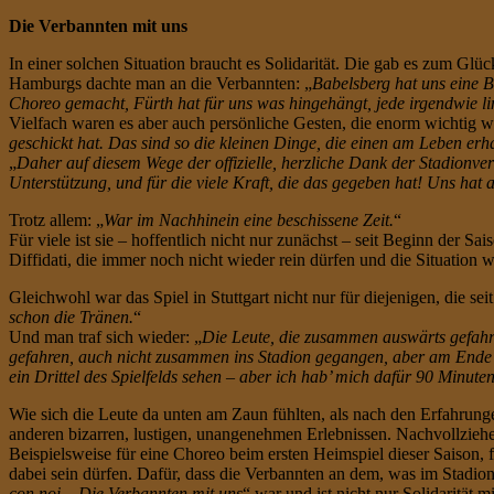
Die Verbannten mit uns
In einer solchen Situation braucht es Solidarität. Die gab es zum Glüc
Hamburgs dachte man an die Verbannten: „
Babelsberg hat uns eine B
Choreo gemacht, Fürth hat für uns was hingehängt, jede irgendwie li
Vielfach waren es aber auch persönliche Gesten, die enorm wichtig w
geschickt hat. Das sind so die kleinen Dinge, die einen am Leben erha
„
Daher auf diesem Wege der offizielle, herzliche Dank der Stadionver
Unterstützung, und für die viele Kraft, die das gegeben hat! Uns hat a
Trotz allem: „
War im Nachhinein eine beschissene Zeit.
“
Für viele ist sie – hoffentlich nicht nur zunächst – seit Beginn der 
Diffidati, die immer noch nicht wieder rein dürfen und die Situation 
Gleichwohl war das Spiel in Stuttgart nicht nur für diejenigen, die 
schon die Tränen.
“
Und man traf sich wieder: „
Die Leute, die zusammen auswärts gefahre
gefahren, auch nicht zusammen ins Stadion gegangen, aber am Ende s
ein Drittel des Spielfelds sehen – aber ich hab’ mich dafür 90 Minute
Wie sich die Leute da unten am Zaun fühlten, als nach den Erfahrunge
anderen bizarren, lustigen, unangenehmen Erlebnissen. Nachvollziehe
Beispielsweise für eine Choreo beim ersten Heimspiel dieser Saison, 
dabei sein dürfen. Dafür, dass die Verbannten an dem, was im Stadion
con noi – Die Verbannten mit uns
“ war und ist nicht nur Solidarität 