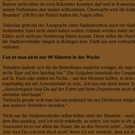
Bayern nicht näher als zwei Kilometer kommen darf und in Kaiserslau
unsere Verbannten also immer willkommen. Überwacht wird die Einha
Beamten“ (SKBs) der Polizei halten die Augen offen.
Teilweise geht mit der Aussprache eines Stadionverbots auch ein St
bestimmten Spiel nicht dabei haben wollen. Gründe werden dabei nich
Fällen auch nicht per Sonderzug fahren konnte. Denn selbst die Dur
die Stadionverbotler stiegen in Ratingen bzw. Fürth aus und verbrac
verboten.
Fan ist man nicht nur 90 Minuten in der Woche
Trotzdem änderte sich für die Betroffenen zunächst weniger, als man v
sechs Tage auf den Spieltag hin.
“ Die Aufgaben innerhalb der Gruppe
auf St. Pauli oder mitten im Nichts – auf den Moment hoffen, in dem d
regelmäßig mit auf Auswärtsfahrt zu sein: „Ich lass mir doch meine Se
„
Auswärtsspiele hast Du auf der Fahrt und beim Drumherum noch die
ätzendste überhaupt.
“
Vielleicht gerade weil man bei uns praktisch bis ans Drehkreuz mitge
den anderen Verbotlern draußen.
“
Nicht nur die Stadionverbotler selbst leiden unter der Situation – auch
dem Bus ausstieg, weil ich nicht mitdurfte, zu sehen, wie nahe es ihr 
Ansonsten ist es vor allem die Dauer, die an den Nerven zehrt: „
Anfan
Jahr hast Du echt kein Bock mehr. Wenn ich mir vorstelle, dass ich d