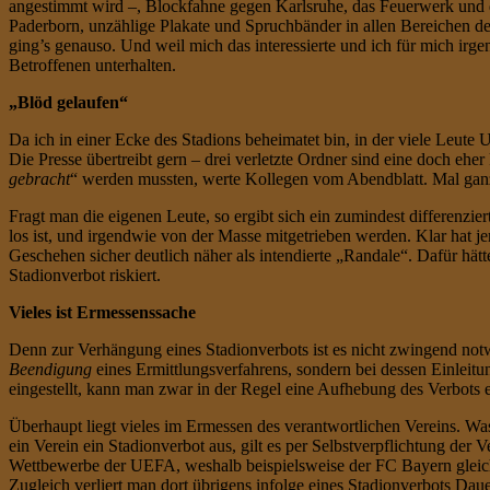
angestimmt wird –, Blockfahne gegen Karlsruhe, das Feuerwerk und di
Paderborn, unzählige Plakate und Spruchbänder in allen Bereichen des
ging’s genauso. Und weil mich das interessierte und ich für mich ir
Betroffenen unterhalten.
„Blöd gelaufen“
Da ich in einer Ecke des Stadions beheimatet bin, in der viele Leute U
Die Presse übertreibt gern – drei verletzte Ordner sind eine doch ehe
gebracht
“ werden mussten, werte Kollegen vom Abendblatt. Mal ganz 
Fragt man die eigenen Leute, so ergibt sich ein zumindest differenzier
los ist, und irgendwie von der Masse mitgetrieben werden. Klar hat
Geschehen sicher deutlich näher als intendierte „Randale“. Dafür hätt
Stadionverbot riskiert.
Vieles ist Ermessenssache
Denn zur Verhängung eines Stadionverbots ist es nicht zwingend notw
Beendigung
eines Ermittlungsverfahrens, sondern bei dessen Einleit
eingestellt, kann man zwar in der Regel eine Aufhebung des Verbots 
Überhaupt liegt vieles im Ermessen des verantwortlichen Vereins. Wa
ein Verein ein Stadionverbot aus, gilt es per Selbstverpflichtung der
Wettbewerbe der UEFA, weshalb beispielsweise der FC Bayern gleichze
Zugleich verliert man dort übrigens infolge eines Stadionverbots Da