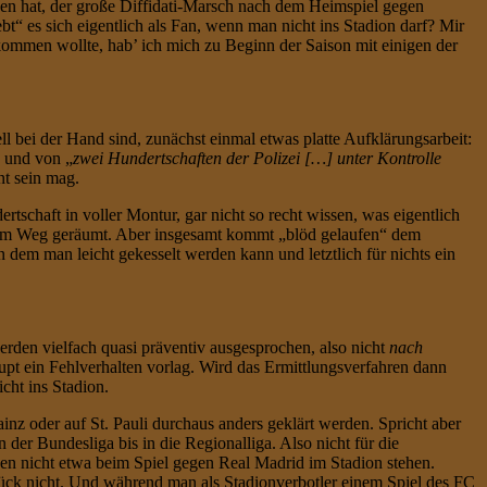
hen hat, der große Diffidati-Marsch nach dem Heimspiel gegen
t“ es sich eigentlich als Fan, wenn man nicht ins Stadion darf? Mir
kommen wollte, hab’ ich mich zu Beginn der Saison mit einigen der
ell bei der Hand sind, zunächst einmal etwas platte Aufklärungsarbeit:
n und von „
zwei Hundertschaften der Polizei […] unter Kontrolle
nt sein mag.
rtschaft in voller Montur, gar nicht so recht wissen, was eigentlich
s dem Weg geräumt. Aber insgesamt kommt „blöd gelaufen“ dem
n dem man leicht gekesselt werden kann und letztlich für nichts ein
erden vielfach quasi präventiv ausgesprochen, also nicht
nach
upt ein Fehlverhalten vorlag. Wird das Ermittlungsverfahren dann
cht ins Stadion.
z oder auf St. Pauli durchaus anders geklärt werden. Spricht aber
 der Bundesliga bis in die Regionalliga. Also nicht für die
nen nicht etwa beim Spiel gegen Real Madrid im Stadion stehen.
lück nicht. Und während man als Stadionverbotler einem Spiel des FC