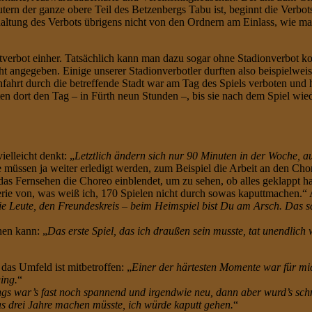
tern der ganze obere Teil des Betzenbergs Tabu ist, beginnt die Verb
ltung des Verbots übrigens nicht von den Ordnern am Einlass, wie ma
adtverbot einher. Tatsächlich kann man dazu sogar ohne Stadionverbot
t angegeben. Einige unserer Stadionverbotler durften also beispielwei
chfahrt durch die betreffende Stadt war am Tag des Spiels verboten u
hten dort den Tag – in Fürth neun Stunden –, bis sie nach dem Spiel wi
ielleicht denkt: „
Letztlich ändern sich nur 90 Minuten in der Woche, a
 müssen ja weiter erledigt werden, zum Beispiel die Arbeit an den Ch
as Fernsehen die Choreo einblendet, um zu sehen, ob alles geklappt hat.
rie von, was weiß ich, 170 Spielen nicht durch sowas kaputtmachen.“ Au
 Leute, den Freundeskreis – beim Heimspiel bist Du am Arsch. Das sc
hen kann: „
Das erste Spiel, das ich draußen sein musste, tat unendlich 
 das Umfeld ist mitbetroffen: „
Einer der härtesten Momente war für mic
ging.
“
gs war’s fast noch spannend und irgendwie neu, dann aber wurd’s schn
as drei Jahre machen müsste, ich würde kaputt gehen.
“