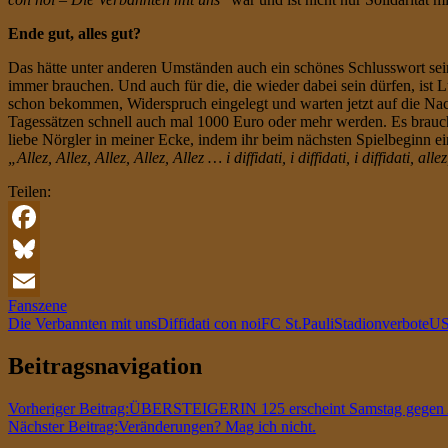
Ende gut, alles gut?
Das hätte unter anderen Umständen auch ein schönes Schlusswort sein 
immer brauchen. Und auch für die, die wieder dabei sein dürfen, ist L
schon bekommen, Widerspruch eingelegt und warten jetzt auf die Nach
Tagessätzen schnell auch mal 1000 Euro oder mehr werden. Es brauch
liebe Nörgler in meiner Ecke, indem ihr beim nächsten Spielbeginn e
„Allez, Allez, Allez, Allez, Allez … i diffidati, i diffidati, i diffidati, alle
Teilen:
Facebook
Bluesky
Fanszene
Email
Die Verbannten mit uns
Diffidati con noi
FC St.Pauli
Stadionverbote
U
Beitragsnavigation
Vorheriger Beitrag:
ÜBERSTEIGERIN 125 erscheint Samstag gegen A
Nächster Beitrag:
Veränderungen? Mag ich nicht.