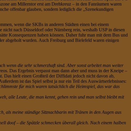
otszone am Millerntor erst am Drehkreuz – in den Fanräumen waren
nche offenbar glauben, sondern lediglich die „Szenekundigen
 kommen, wenn die SKBs in anderen Städten einen bei einem
se nicht nach Düsseldorf oder Nürnberg rein, weshalb USP in diesen
nd hätte Konsequenzen haben können. Daher fuhr man mit dem Bus und
eder abgeholt wurden. Auch Freiburg und Bielefeld waren einigen
uch wenn die sehr schmerzhaft sind. Aber sonst arbeitet man weiter
oreos. Das Ergebnis verpasst man dann aber und muss in der Kneipe –
 Das hielt einen Großteil der Diffidati jedoch nicht davon ab,
ßerdem ist das Spiel selbst ja nur ein Teil des Auswärtserlebnisses:
hlimmste für mich waren tatsächlich die Heimspiel, das war das
weh, alle Leute, die man kennt, gehen rein und man selbst bleibt mit
h, als meine ständige Sitznachbarin mit Tränen in den Augen aus
ell doof – die Spätzle schmecken überall gleich. Nach einem halben