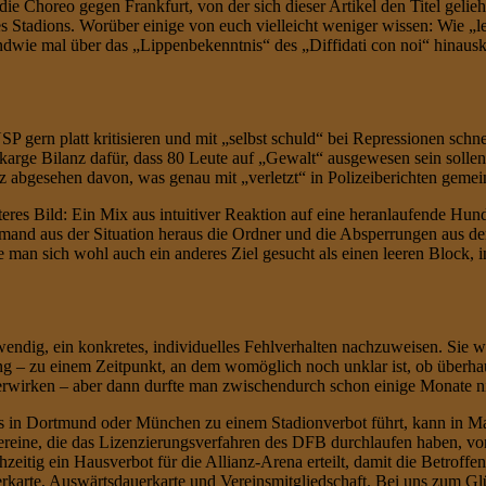
e Choreo gegen Frankfurt, von der sich dieser Artikel den Titel gelie
 Stadions. Worüber einige von euch vielleicht weniger wissen: Wie „leb
gendwie mal über das „Lippenbekenntnis“ des „Diffidati con noi“ hinaus
SP gern platt kritisieren und mit „selbst schuld“ bei Repressionen schn
r karge Bilanz dafür, dass 80 Leute auf „Gewalt“ ausgewesen sein solle
abgesehen davon, was genau mit „verletzt“ in Polizeiberichten gemei
teres Bild: Ein Mix aus intuitiver Reaktion auf eine heranlaufende Hunde
 jemand aus der Situation heraus die Ordner und die Absperrungen au
e man sich wohl auch ein anderes Ziel gesucht als einen leeren Block, i
endig, ein konkretes, individuelles Fehlverhalten nachzuweisen. Sie w
ung – zu einem Zeitpunkt, an dem womöglich noch unklar ist, ob überha
erwirken – aber dann durfte man zwischendurch schon einige Monate ni
s in Dortmund oder München zu einem Stadionverbot führt, kann in Main
 Vereine, die das Lizenzierungsverfahren des DFB durchlaufen haben, von
itig ein Hausverbot für die Allianz-Arena erteilt, damit die Betroffe
uerkarte, Auswärtsdauerkarte und Vereinsmitgliedschaft. Bei uns zum G