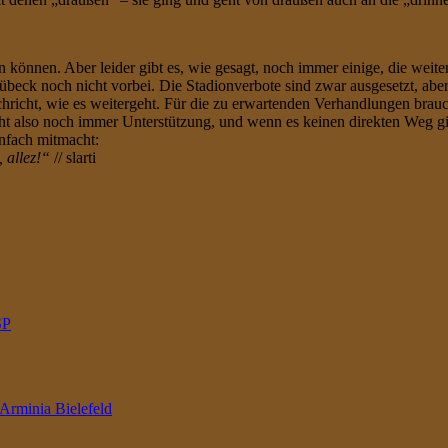
können. Aber leider gibt es, wie gesagt, noch immer einige, die weiter
übeck noch nicht vorbei. Die Stadionverbote sind zwar ausgesetzt, aber
richt, wie es weitergeht. Für die zu erwartenden Verhandlungen brauc
t also noch immer Unterstützung, und wenn es keinen direkten Weg gi
infach mitmacht:
z, allez!“
// slarti
SP
rminia Bielefeld