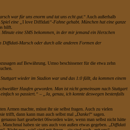
rsch war für uns enorm und tat uns echt gut.
“ Auch außerhalb
Spiel eine „
I love Diffidati
“-Fahne gehabt. München hat eine ganze
s hilft.
20. Minute eine SMS bekommen, in der mir jemand ein Herzchen
dem Diffidati-Marsch oder durch alle anderen Formen der
t, sozusagen auf Bewährung. Umso beschissener für die etwa zehn
auchen.
Stuttgart wieder im Stadion war und das 1:0 fällt, da kommen einem
eschweißter Haufen geworden. Man ist nicht gemeinsam nach Stuttgart
infach so passiert.“ – „Ja, genau, ich konnte deswegen bestenfalls
ten Armen machte, müsst ihr sie selbst fragen. Auch zu vielen
e trifft, dann kann man auch selbst mal „
Danke!
“ sagen.
e genauso hart gearbeitet 06worden wäre, wenn man selbst nicht hätte
aben. Manchmal haben sie uns auch von außen etwas gegeben. „
Diffidati
n“. Nicht nur „wir“ sind mit ihnen – sie sind auch „mit uns“.