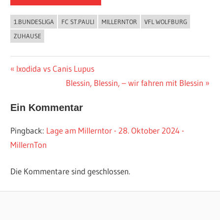
1.BUNDESLIGA
FC ST.PAULI
MILLERNTOR
VFL WOLFBURG
ZUHAUSE
Beitragsnavigation
Vorheriger
Ixodida vs Canis Lupus
Beitrag:
Nächster
Blessin, Blessin, – wir fahren mit Blessin
Beitrag:
Ein Kommentar
Pingback:
Lage am Millerntor - 28. Oktober 2024 -
MillernTon
Die Kommentare sind geschlossen.