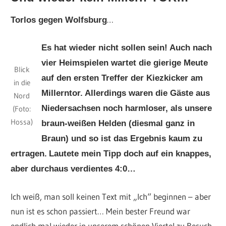
…
Torlos gegen Wolfsburg
Es hat wieder nicht sollen sein! Auch nach
vier Heimspielen wartet die gierige Meute
Blick
auf den ersten Treffer der Kiezkicker am
in die
Millerntor. Allerdings waren die Gäste aus
Nord
Niedersachsen noch harmloser, als unsere
(Foto:
Hossa)
braun-weißen Helden (diesmal ganz in
Braun) und so ist das Ergebnis kaum zu
ertragen.
Lautete mein Tipp doch auf ein knappes,
aber durchaus verdientes 4:0…
Ich weiß, man soll keinen Text mit „Ich“ beginnen – aber
nun ist es schon passiert… Mein bester Freund war
endlich mal wieder in unserem schönen Viertel zu Besuch