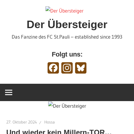
Zum
Inhalt
springen
Der Übersteiger
Das Fanzine des FC St.Pauli – established since 1993
Folgt uns:
Facebook
Instagram
Bluesky
27. Oktober 2024
Hossa
Und wieder kein Millern-TOR…