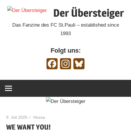
Zum
Der Übersteiger
Inhalt
springen
Das Fanzine des FC St.Pauli – established since
1993
Folgt uns:
Facebook
Instagram
Bluesky
9. Juli 2025
Hossa
WE WANT YOU!