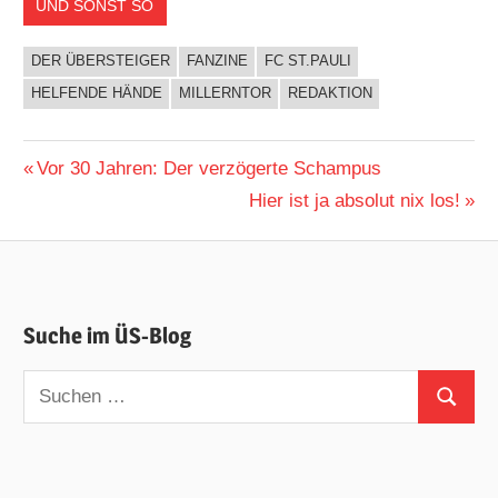
UND SONST SO
DER ÜBERSTEIGER
FANZINE
FC ST.PAULI
HELFENDE HÄNDE
MILLERNTOR
REDAKTION
Beitragsnavigation
Vorheriger
Vor 30 Jahren: Der verzögerte Schampus
Beitrag:
Nächster
Hier ist ja absolut nix los!
Beitrag:
Suche im ÜS-Blog
Suchen
Suchen
nach: