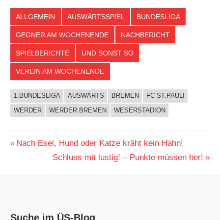
ALLGEMEIN
AUSWÄRTSSPIEL
BUNDESLIGA
GEGNER AM WOCHENENDE
NACHBERICHT
SPIELBERICHTE
UND SONST SO
VEREIN AM WOCHENENDE
1.BUNDESLIGA
AUSWÄRTS
BREMEN
FC ST.PAULI
WERDER
WERDER BREMEN
WESERSTADION
Beitragsnavigation
Vorheriger
Nach Esel, Hund oder Katze kräht kein Hahn!
Beitrag:
Nächster
Schluss mit lustig! – Punkte müssen her!
Beitrag:
Suche im ÜS-Blog