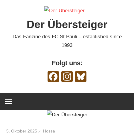
Zum
Inhalt
Der Übersteiger
springen
Das Fanzine des FC St.Pauli – established since
1993
Folgt uns:
Facebook
Instagram
Bluesky
5. Oktober 2025
Hossa