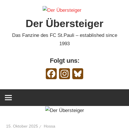
Zum
Inhalt
Der Übersteiger
springen
Das Fanzine des FC St.Pauli – established since
1993
Folgt uns:
Facebook
Instagram
Bluesky
15. Oktober 2025
Hossa