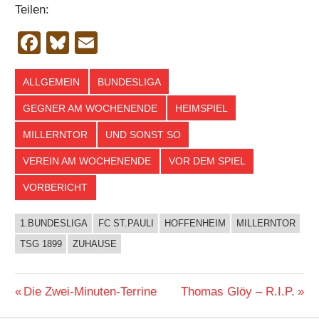
Teilen:
Facebook
Bluesky
Email
ALLGEMEIN
BUNDESLIGA
GEGNER AM WOCHENENDE
HEIMSPIEL
MILLERNTOR
UND SONST SO
VEREIN AM WOCHENENDE
VOR DEM SPIEL
VORBERICHT
1.BUNDESLIGA
FC ST.PAULI
HOFFENHEIM
MILLERNTOR
TSG 1899
ZUHAUSE
Beitragsnavigation
Vorheriger
Nächster
Die Zwei-Minuten-Terrine
Thomas Glöy – R.I.P.
Beitrag:
Beitrag: