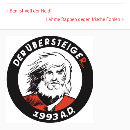
Beitragsnavigation
Vorheriger
Ben ist Voll der Held!
Beitrag:
Nächster
Lahme Rappen gegen frische Fohlen
Beitrag: