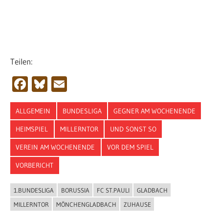
Teilen:
Facebook
Bluesky
Email
ALLGEMEIN
BUNDESLIGA
GEGNER AM WOCHENENDE
HEIMSPIEL
MILLERNTOR
UND SONST SO
VEREIN AM WOCHENENDE
VOR DEM SPIEL
VORBERICHT
1.BUNDESLIGA
BORUSSIA
FC ST.PAULI
GLADBACH
MILLERNTOR
MÖNCHENGLADBACH
ZUHAUSE