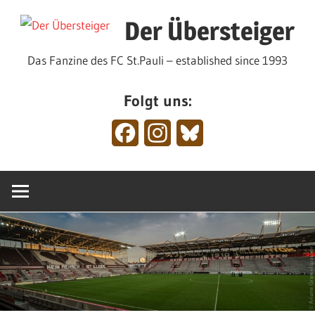
Zum
Der Übersteiger
Inhalt
springen
Das Fanzine des FC St.Pauli – established since 1993
Folgt uns:
Facebook
Instagram
Bluesky