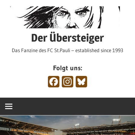
Zum
Inhalt
springen
Der Übersteiger
Das Fanzine des FC St.Pauli – established since 1993
Folgt uns:
Facebook
Instagram
Bluesky