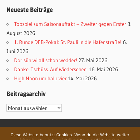
Neueste Beiträge
Topspiel zum Saisonauftakt – Zweiter gegen Erster
3.
August 2026
1. Runde DFB-Pokal: St. Pauli in die Hafenstraße!
6.
Juni 2026
Dor sün wi all schon wedder!
27. Mai 2026
Danke. Tschüss. Auf Wiedersehen.
16. Mai 2026
High Noon um halb vier
14. Mai 2026
Beitragsarchiv
Beitragsarchiv
Diese Website benutzt Cookies. Wenn du die Website weiter
WordPress-Theme: Wellington von ThemeZee.