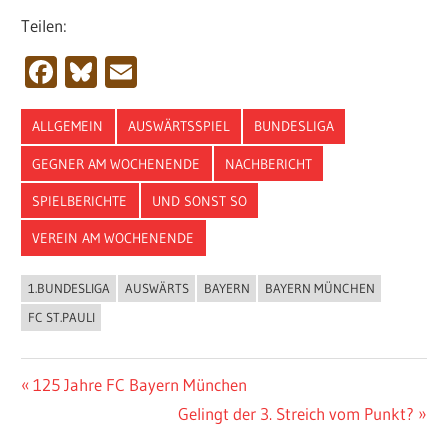
Teilen:
Facebook
Bluesky
Email
ALLGEMEIN
AUSWÄRTSSPIEL
BUNDESLIGA
GEGNER AM WOCHENENDE
NACHBERICHT
SPIELBERICHTE
UND SONST SO
VEREIN AM WOCHENENDE
1.BUNDESLIGA
AUSWÄRTS
BAYERN
BAYERN MÜNCHEN
FC ST.PAULI
Beitragsnavigation
Vorheriger
125 Jahre FC Bayern München
Beitrag:
Nächster
Gelingt der 3. Streich vom Punkt?
Beitrag: