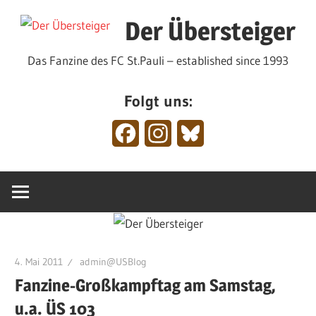
Zum
Der Übersteiger
Inhalt
springen
Das Fanzine des FC St.Pauli – established since 1993
Folgt uns:
Facebook
Instagram
Bluesky
4. Mai 2011
admin@USBlog
Fanzine-Großkampftag am Samstag,
u.a. ÜS 103