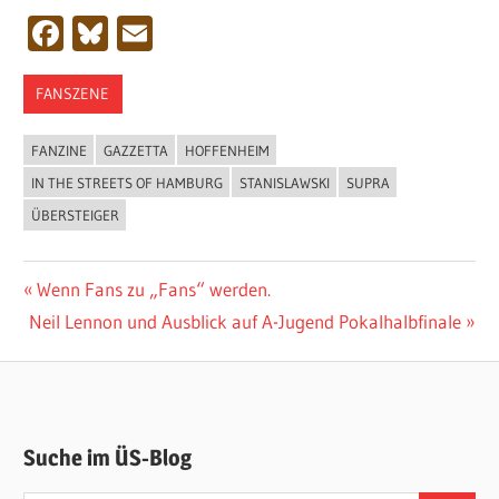
Facebook
Bluesky
Email
FANSZENE
FANZINE
GAZZETTA
HOFFENHEIM
IN THE STREETS OF HAMBURG
STANISLAWSKI
SUPRA
ÜBERSTEIGER
Beitragsnavigation
Vorheriger
Wenn Fans zu „Fans“ werden.
Nächster
Beitrag:
Neil Lennon und Ausblick auf A-Jugend Pokalhalbfinale
Beitrag:
Suche im ÜS-Blog