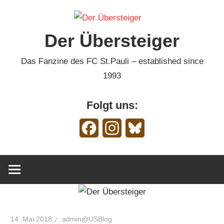
Zum
Inhalt
Der Übersteiger
springen
Das Fanzine des FC St.Pauli – established since
1993
Folgt uns:
Facebook
Instagram
Bluesky
14. Mai 2018
admin@USBlog