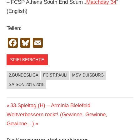
– FCSP Athens South End Scum „
Matchday 34
“
(English)
Teilen:
Facebook
Bluesky
Email
SPIELBERICHTE
2.BUNDESLIGA
FC ST.PAULI
MSV DUISBURG
SAISON 2017/2018
Beitragsnavigation
Vorheriger
33.Spieltag (H) – Arminia Bielefeld
Nächster
Beitrag:
Weltverbessern rockt! (Gewinne, Gewinne,
Beitrag:
Gewinne…)