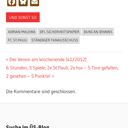
Facebook
Bluesky
Email
UND SONST SO
ADRIAN MALEIKA
DFL SICHERHEITSPAPIER
DUNCAN JENKINS
FC ST.PAULI
STÄNDIGER FANAUSSCHUSS
Beitragsnavigation
Vorheriger
Der Verein am Wochenende (41/2012)
Nächster
Beitrag:
6 Stunden, 3 Spiele, 2x St.Pauli, 2x hsv – 5 Tore gefallen,
Beitrag:
2 gesehen – 5 Punkte!
Die Kommentare sind geschlossen.
Suche im ÜS-Blog