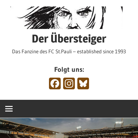
Zum
Inhalt
springen
Der Übersteiger
Das Fanzine des FC St.Pauli – established since 1993
Folgt uns:
Facebook
Instagram
Bluesky