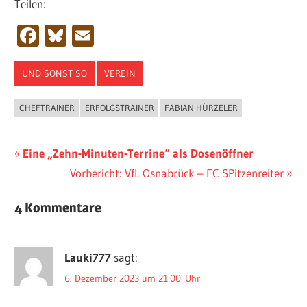
Teilen:
Facebook
Bluesky
Email
UND SONST SO
VEREIN
CHEFTRAINER
ERFOLGSTRAINER
FABIAN HÜRZELER
Beitragsnavigation
Vorheriger
Eine „Zehn-Minuten-Terrine“ als Dosenöffner
Beitrag:
Nächster
Vorbericht: VfL Osnabrück – FC SPitzenreiter
Beitrag:
4 Kommentare
Lauki777
sagt:
6. Dezember 2023 um 21:00 Uhr