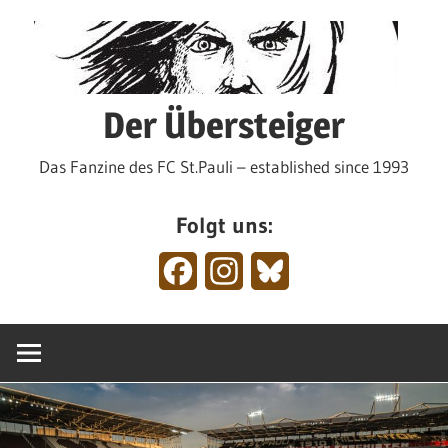
Zum
Inhalt
springen
Der Übersteiger
Das Fanzine des FC St.Pauli – established since 1993
Folgt uns:
Facebook
Instagram
Bluesky