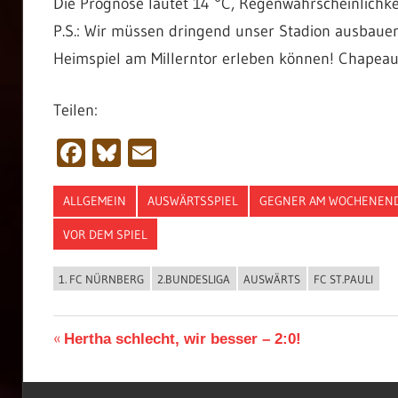
Die Prognose lautet 14 °C, Regenwahrscheinlichke
P.S.: Wir müssen dringend unser Stadion ausbauen
Heimspiel am Millerntor erleben können! Chapeau
Teilen:
Facebook
Bluesky
Email
ALLGEMEIN
AUSWÄRTSSPIEL
GEGNER AM WOCHENEN
VOR DEM SPIEL
1. FC NÜRNBERG
2.BUNDESLIGA
AUSWÄRTS
FC ST.PAULI
Beitragsnavigation
Vorheriger
Hertha schlecht, wir besser – 2:0!
Beitrag: