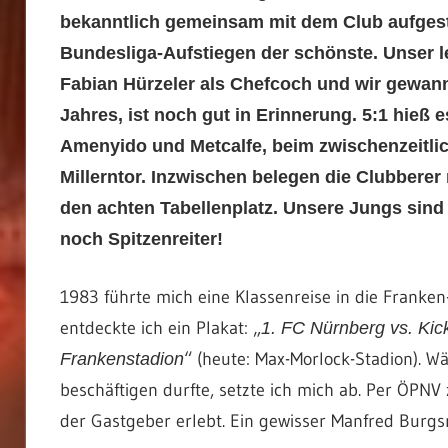
bekanntlich gemeinsam mit dem Club aufgesti
Bundesliga-Aufstiegen der schönste. Unser le
Fabian Hürzeler als Chefcoch und wir gewann
Jahres, ist noch gut in Erinnerung. 5:1 hieß 
Amenyido und Metcalfe, beim zwischenzeitli
Millerntor. Inzwischen belegen die Clubbere
den achten Tabellenplatz. Unsere Jungs sind
noch Spitzenreiter!
1983 führte mich eine Klassenreise in die Franke
entdeckte ich ein Plakat: „
1. FC Nürnberg vs. Kic
“ (heute: Max-Morlock-Stadion). W
Frankenstadion
beschäftigen durfte, setzte ich mich ab. Per ÖPNV 
der Gastgeber erlebt. Ein gewisser Manfred Burgsm