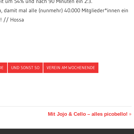
it um 54% und nach 90 Minuten ein 2:3.
, damit mal alle (nunmehr) 40.000 Mitglieder*innen ein
! // Hossa
DE
UND SONST SO
VEREIN AM WOCHENENDE
Nächster
Mit Jojo & Cello – alles picobello!
Beitrag: