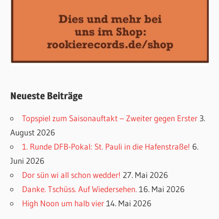
Neueste Beiträge
Topspiel zum Saisonauftakt – Zweiter gegen Erster
3.
August 2026
1. Runde DFB-Pokal: St. Pauli in die Hafenstraße!
6.
Juni 2026
Dor sün wi all schon wedder!
27. Mai 2026
Danke. Tschüss. Auf Wiedersehen.
16. Mai 2026
High Noon um halb vier
14. Mai 2026