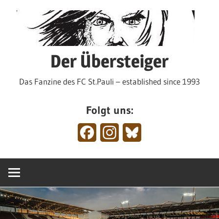
Zum
Inhalt
springen
Der Übersteiger
Das Fanzine des FC St.Pauli – established since 1993
Folgt uns:
Facebook
Instagram
Bluesky