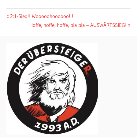
Beitragsnavigation
Vorheriger
2:1-Sieg!! Wooooohoooooo!!!
Beitrag:
Nächster
Hoffe, hoffe, hoffe, bla bla – AUSWÄRTSSIEG!
Beitrag: