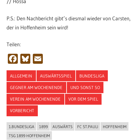
// Hossa
P.S.: Den Nachbericht gibt’s diesmal wieder von Carsten,
der in Hoffenheim sein wird!
Teilen:
Facebook
Bluesky
Email
ALLGEMEIN
AUSWÄRTSSPIEL
BUNDESLIGA
GEGNER AM WOCHENENDE
UND SONST SO
VEREIN AM WOCHENENDE
VOR DEM SPIEL
VORBERICHT
1.BUNDESLIGA
1899
AUSWÄRTS
FC ST.PAULI
HOFFENHEIM
TSG 1899 HOFFENHEIM