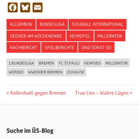
Facebook
Bluesky
Email
ALLGEMEIN
BUNDESLIGA
FUSSBALL INTERNATIONAL
GEGNER AM WOCHENENDE
HEIMSPIEL
MILLERNTOR
NACHBERICHT
SPIELBERICHTE
UND SONST SO
1.BUNDESLIGA
BREMEN
FC ST.PAULI
HEIMSIEG
MILLERNTOR
WERDER
WWERDER BREMEN
ZUHAUSE
Beitragsnavigation
Vorheriger
Nächster
Kellerduell gegen Bremen
True Lies – Wahre Lügen
Beitrag:
Beitrag:
Suche im ÜS-Blog