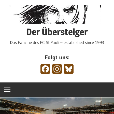
Zum
Inhalt
springen
Der Übersteiger
Das Fanzine des FC St.Pauli – established since 1993
Folgt uns:
Facebook
Instagram
Bluesky