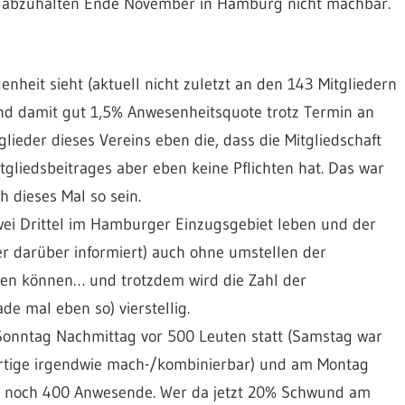
on abzuhalten Ende November in Hamburg nicht machbar.
nheit sieht (aktuell nicht zuletzt an den 143 Mitgliedern
nd damit gut 1,5% Anwesenheitsquote trotz Termin an
glieder dieses Vereins eben die, dass die Mitgliedschaft
gliedsbeitrages aber eben keine Pflichten hat. Das war
dieses Mal so sein.
wei Drittel im Hamburger Einzugsgebiet leben und der
r darüber informiert) auch ohne umstellen der
en können… und trotzdem wird die Zahl der
e mal eben so) vierstellig.
 Sonntag Nachmittag vor 500 Leuten statt (Samstag war
ärtige irgendwie mach-/kombinierbar) und am Montag
in noch 400 Anwesende. Wer da jetzt 20% Schwund am