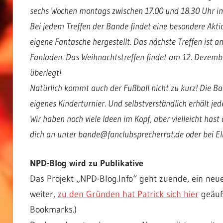
sechs Wochen montags zwischen 17.00 und 18.30 Uhr i
Bei jedem Treffen der Bande findet eine besondere Akti
eigene Fantasche hergestellt. Das nächste Treffen ist
Fanladen. Das Weihnachtstreffen findet am 12. Dezember
überlegt!
Natürlich kommt auch der Fußball nicht zu kurz! Die B
eigenes Kinderturnier. Und selbstverständlich erhält jed
Wir haben noch viele Ideen im Kopf, aber vielleicht has
dich an unter bande@fanclubsprecherrat.de oder bei El
NPD-Blog wird zu Publikative
Das Projekt „NPD-Blog.Info“ geht zuende, ein neu
weiter,
zu den Gründen hat Patrick sich hier
geäuße
Bookmarks.)