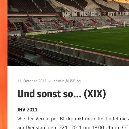
11. Oktober 2011
admin@USBlog
Und sonst so… (XIX)
JHV 2011
Wie der Verein per Blickpunkt mitteilte, findet di
am Dienstag, dem 22.11.2011 um 18.00 Uhr im CCH