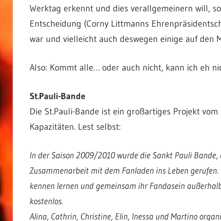
Werktag erkennt und dies verallgemeinern will, sol
Entscheidung (Corny Littmanns Ehrenpräsidentscha
war und vielleicht auch deswegen einige auf den M
Also: Kommt alle… oder auch nicht, kann ich eh ni
St.Pauli-Bande
Die St.Pauli-Bande ist ein großartiges Projekt vo
Kapazitäten. Lest selbst:
In der Saison 2009/2010 wurde die Sankt Pauli Bande, d
Zusammenarbeit mit dem Fanladen ins Leben gerufen. Hi
kennen lernen und gemeinsam ihr Fandasein außerhalb de
kostenlos.
Alina, Cathrin, Christine, Elin, Inessa und Martino orga