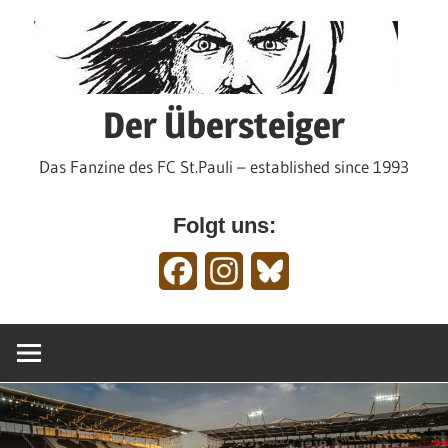
Zum
Inhalt
springen
Der Übersteiger
Das Fanzine des FC St.Pauli – established since 1993
Folgt uns:
Facebook
Instagram
Bluesky