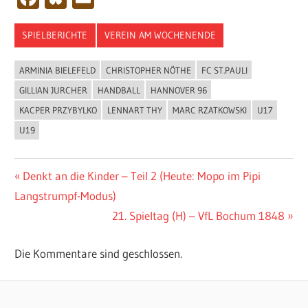
SPIELBERICHTE
VEREIN AM WOCHENENDE
ARMINIA BIELEFELD
CHRISTOPHER NÖTHE
FC ST.PAULI
GILLIAN JURCHER
HANDBALL
HANNOVER 96
KACPER PRZYBYLKO
LENNART THY
MARC RZATKOWSKI
U17
U19
Beitragsnavigation
Vorheriger
Denkt an die Kinder – Teil 2 (Heute: Mopo im Pipi
Beitrag:
Langstrumpf-Modus)
Nächster
21. Spieltag (H) – VfL Bochum 1848
Beitrag:
Die Kommentare sind geschlossen.