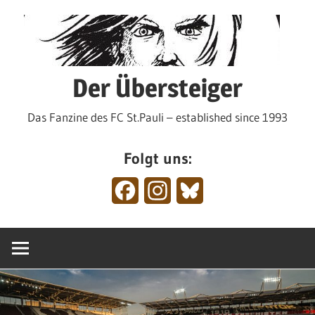
Zum
Inhalt
springen
Der Übersteiger
Das Fanzine des FC St.Pauli – established since 1993
Folgt uns:
Facebook
Instagram
Bluesky