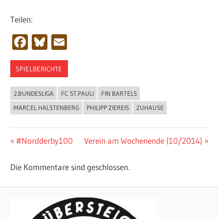
Teilen:
Facebook
Bluesky
Email
SPIELBERICHTE
2.BUNDESLIGA
FC ST.PAULI
FIN BARTELS
MARCEL HALSTENBERG
PHILIPP ZIEREIS
ZUHAUSE
Beitragsnavigation
Vorheriger
Nächster
#Nordderby100
Verein am Wochenende (10/2014)
Beitrag:
Beitrag:
Die Kommentare sind geschlossen.