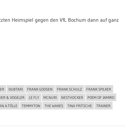
etzten Heimspiel gegen den VfL Bochum dann auf ganz
ER
DUBTARI
FRANK GOOSEN
FRANK SCHULZ
FRANK SPILKER
IER & VOGELER
LE FLY
MCNURI
NESTHOCKER
POEM OF JAMIRO
AN A.TÖLLE
TEMMYTON
THE WAKES
TINA FRITSCHE
TRAINER