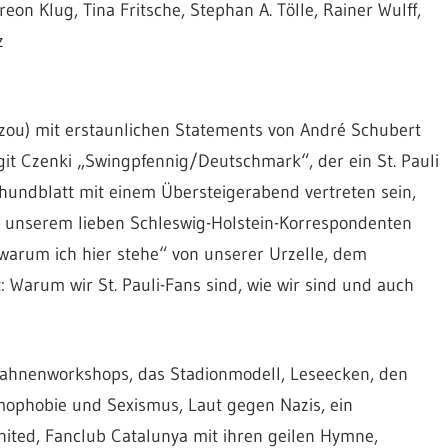
on Klug, Tina Fritsche, Stephan A. Tölle, Rainer Wulff,
z
zou) mit erstaunlichen Statements von André Schubert
git Czenki „Swingpfennig/Deutschmark“, der ein St. Pauli
chundblatt mit einem Übersteigerabend vertreten sein,
n unserem lieben Schleswig-Holstein-Korrespondenten
 warum ich hier stehe“ von unserer Urzelle, dem
t: Warum wir St. Pauli-Fans sind, wie wir sind und auch
Fahnenworkshops, das Stadionmodell, Leseecken, den
ophobie und Sexismus, Laut gegen Nazis, ein
ted, Fanclub Catalunya mit ihren geilen Hymne,