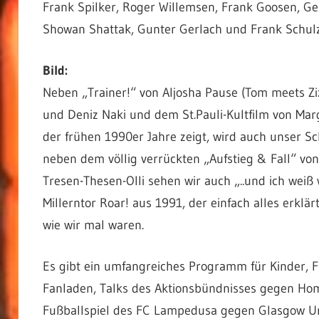
Frank Spilker, Roger Willemsen, Frank Goosen, Gere
Showan Shattak, Gunter Gerlach und Frank Schul
Bild:
Neben „Trainer!“ von Aljosha Pause (Tom meets Zi
und Deniz Naki und dem St.Pauli-Kultfilm von Mar
der frühen 1990er Jahre zeigt, wird auch unser S
neben dem völlig verrückten „Aufstieg & Fall“ vo
Tresen-Thesen-Olli sehen wir auch „..und ich weiß
Millerntor Roar! aus 1991, der einfach alles erklär
wie wir mal waren.
Es gibt ein umfangreiches Programm für Kinder, 
Fanladen, Talks des Aktionsbündnisses gegen Hom
Fußballspiel des FC Lampedusa gegen Glasgow Uni