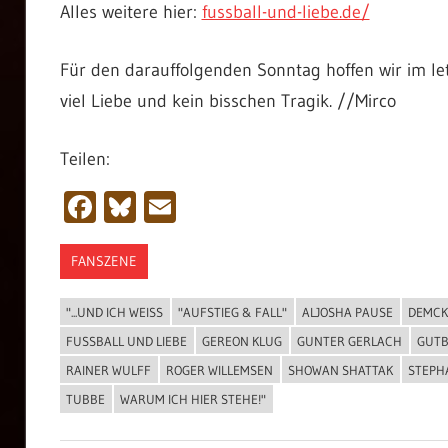
Alles weitere hier:
fussball-und-liebe.de/
Für den darauffolgenden Sonntag hoffen wir im l
viel Liebe und kein bisschen Tragik. //Mirco
Teilen:
Facebook
Bluesky
Email
FANSZENE
"...UND ICH WEISS
"AUFSTIEG & FALL"
ALJOSHA PAUSE
DEMCK
FUSSBALL UND LIEBE
GEREON KLUG
GUNTER GERLACH
GUTB
RAINER WULFF
ROGER WILLEMSEN
SHOWAN SHATTAK
STEPH
TUBBE
WARUM ICH HIER STEHE!"