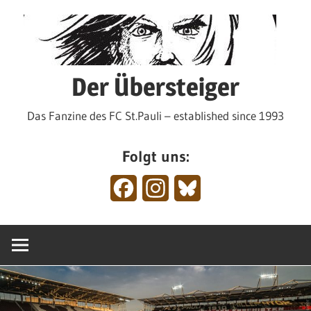
Zum
Inhalt
springen
Der Übersteiger
Das Fanzine des FC St.Pauli – established since 1993
Folgt uns:
Facebook
Instagram
Bluesky