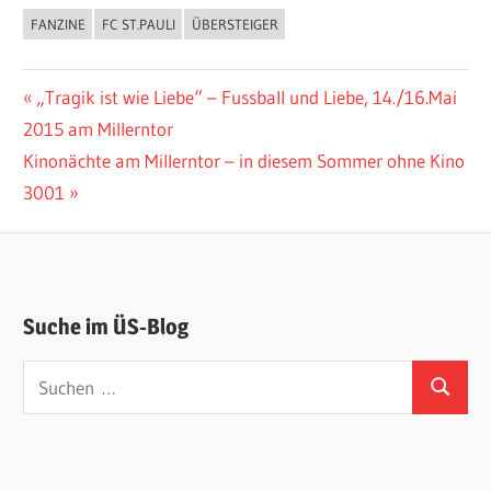
FANZINE
FC ST.PAULI
ÜBERSTEIGER
Beitragsnavigation
Vorheriger
„Tragik ist wie Liebe“ – Fussball und Liebe, 14./16.Mai
Beitrag:
2015 am Millerntor
Nächster
Kinonächte am Millerntor – in diesem Sommer ohne Kino
Beitrag:
3001
Suche im ÜS-Blog
Suchen
Suchen
nach: