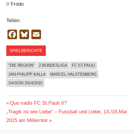
// Frodo
Teilen:
Facebook
Bluesky
Email
SPIELBERICHTE
"DIE REGION"
2.BUNDESLIGA
FC ST.PAULI
JAN-PHILIPP KALLA
MARCEL HALSTENBERG
SAISON 2014/2015
Beitragsnavigation
Vorheriger
Quo vadis FC St.Pauli II?
Nächster
Beitrag:
„Tragik ist wie Liebe“ – Fussball und Liebe, 14./16.Mai
Beitrag:
2015 am Millerntor