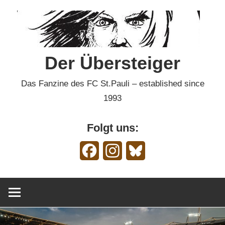
Zum
Inhalt
springen
Der Übersteiger
Das Fanzine des FC St.Pauli – established since
1993
Folgt uns:
Facebook
Instagram
Bluesky