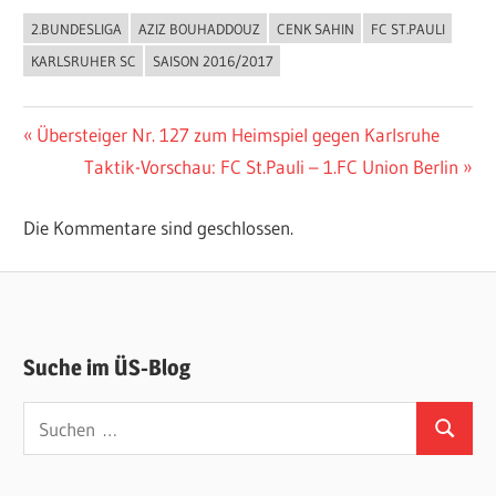
2.BUNDESLIGA
AZIZ BOUHADDOUZ
CENK SAHIN
FC ST.PAULI
KARLSRUHER SC
SAISON 2016/2017
Beitragsnavigation
Vorheriger
Übersteiger Nr. 127 zum Heimspiel gegen Karlsruhe
Beitrag:
Nächster
Taktik-Vorschau: FC St.Pauli – 1.FC Union Berlin
Beitrag:
Die Kommentare sind geschlossen.
Suche im ÜS-Blog
Suchen
Suchen
nach: