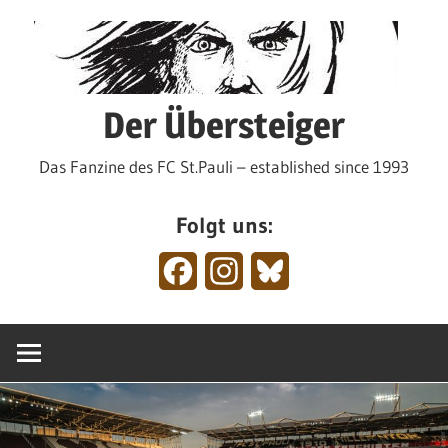
Zum
Inhalt
springen
Der Übersteiger
Das Fanzine des FC St.Pauli – established since 1993
Folgt uns:
Facebook
Instagram
Bluesky