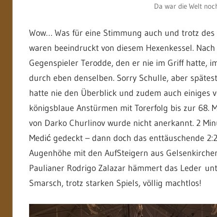
Da war die Welt noc
Wow… Was für eine Stimmung auch und trotz des R
waren beeindruckt von diesem Hexenkessel. Nach 3
Gegenspieler Terodde, den er nie im Griff hatte, i
durch eben denselben. Sorry Schulle, aber späte
hatte nie den Überblick und zudem auch einiges v
königsblaue Anstürmen mit Torerfolg bis zur 68. M
von Darko Churlinov wurde nicht anerkannt. 2 Min
Medić gedeckt – dann doch das enttäuschende 2:2 (70
Augenhöhe mit den AufSteigern aus Gelsenkirchen.
Paulianer Rodrigo Zalazar hämmert das Leder unter
Smarsch, trotz starken Spiels, völlig machtlos!