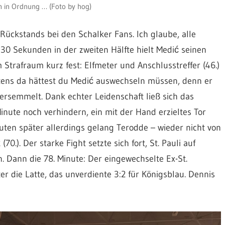
h in Ordnung … (Foto by hog)
ückstands bei den Schalker Fans. Ich glaube, alle
0 Sekunden in der zweiten Hälfte hielt Medić seinen
m Strafraum kurz fest: Elfmeter und Anschlusstreffer (46.)
stens da hättest du Medić auswechseln müssen, denn er
ersemmelt. Dank echter Leidenschaft ließ sich das
inute noch verhindern, ein mit der Hand erzieltes Tor
uten später allerdings gelang Terodde – wieder nicht von
.). Der starke Fight setzte sich fort, St. Pauli auf
 Dann die 78. Minute: Der eingewechselte Ex-St.
 die Latte, das unverdiente 3:2 für Königsblau. Dennis