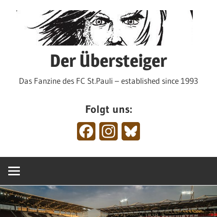
Zum
Inhalt
springen
Der Übersteiger
Das Fanzine des FC St.Pauli – established since 1993
Folgt uns:
Facebook
Instagram
Bluesky