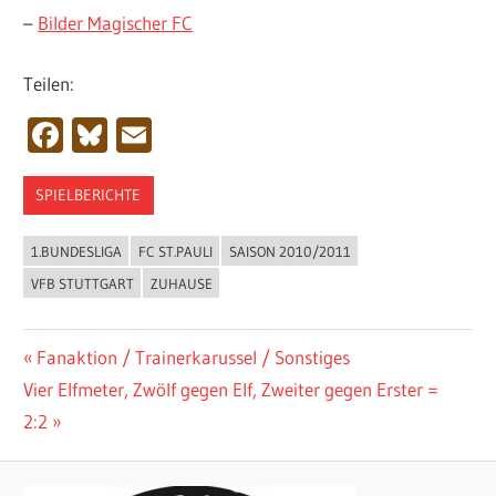
–
Bilder Magischer FC
Teilen:
Facebook
Bluesky
Email
SPIELBERICHTE
1.BUNDESLIGA
FC ST.PAULI
SAISON 2010/2011
VFB STUTTGART
ZUHAUSE
Beitragsnavigation
Vorheriger
Fanaktion / Trainerkarussel / Sonstiges
Nächster
Beitrag:
Vier Elfmeter, Zwölf gegen Elf, Zweiter gegen Erster =
Beitrag:
2:2