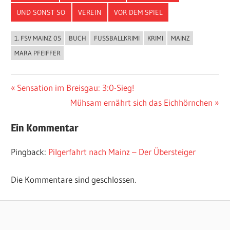
UND SONST SO
VEREIN
VOR DEM SPIEL
1. FSV MAINZ 05
BUCH
FUSSBALLKRIMI
KRIMI
MAINZ
MARA PFEIFFER
Beitragsnavigation
Vorheriger
Sensation im Breisgau: 3:0-Sieg!
Beitrag:
Nächster
Mühsam ernährt sich das Eichhörnchen
Beitrag:
Ein Kommentar
Pingback:
Pilgerfahrt nach Mainz – Der Übersteiger
Die Kommentare sind geschlossen.