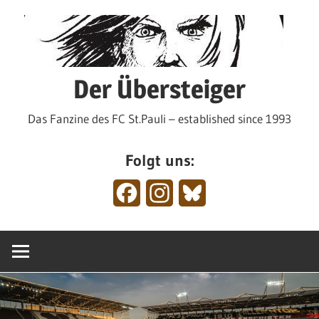
Zum
Inhalt
springen
Der Übersteiger
Das Fanzine des FC St.Pauli – established since 1993
Folgt uns:
Facebook
Instagram
Bluesky