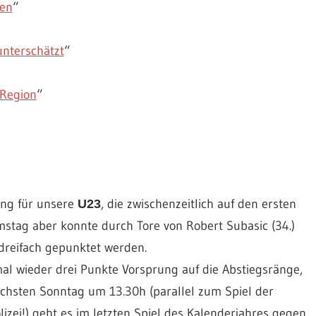
gen
“
nterschätzt
“
 Region
“
eng für unsere
, die zwischenzeitlich auf den ersten
U23
mstag aber konnte durch Tore von Robert Subasic (34.)
dreifach gepunktet werden.
al wieder drei Punkte Vorsprung auf die Abstiegsränge,
chsten Sonntag um 13.30h (parallel zum Spiel der
ei!) geht es im letzten Spiel des Kalenderjahres gegen