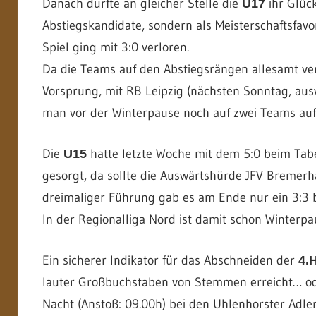
Danach durfte an gleicher Stelle die
ihr Glück
U17
Abstiegskandidate, sondern als Meisterschaftsfavo
Spiel ging mit 3:0 verloren.
Da die Teams auf den Abstiegsrängen allesamt ver
Vorsprung, mit RB Leipzig (nächsten Sonntag, aus
man vor der Winterpause noch auf zwei Teams au
Die
hatte letzte Woche mit dem 5:0 beim Tabe
U15
gesorgt, da sollte die Auswärtshürde JFV Bremerhav
dreimaliger Führung gab es am Ende nur ein 3:3 
In der Regionalliga Nord ist damit schon Winterpau
Ein sicherer Indikator für das Abschneiden der
4.
lauter Großbuchstaben von Stemmen erreicht… oder
Nacht (Anstoß: 09.00h) bei den Uhlenhorster Adle