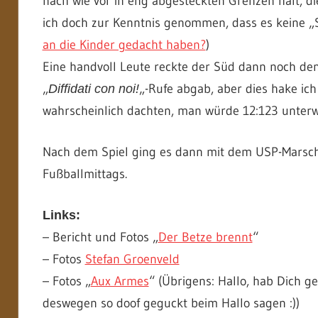
nach wie vor in eng abgesteckten Grenzen hält, di
ich doch zur Kenntnis genommen, dass es keine „Sc
an die Kinder gedacht haben?
)
Eine handvoll Leute reckte der Süd dann noch den 
„
„-Rufe abgab, aber dies hake ic
Diffidati con noi!
wahrscheinlich dachten, man würde 12:123 unter
Nach dem Spiel ging es dann mit dem USP-Marsch
Fußballmittags.
Links:
– Bericht und Fotos „
Der Betze brennt
“
– Fotos
Stefan Groenveld
– Fotos „
Aux Armes
“ (Übrigens: Hallo, hab Dich g
deswegen so doof geguckt beim Hallo sagen :))