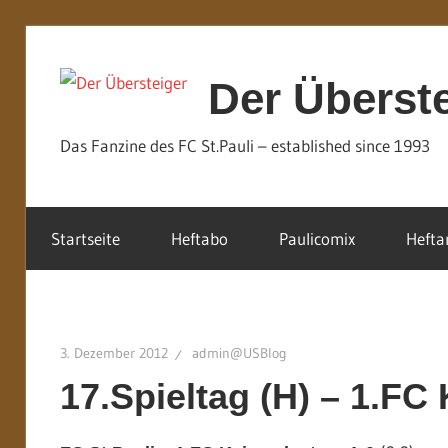
Zum
Inhalt
Der Überst
springen
Das Fanzine des FC St.Pauli – established since 1993
Startseite
Heftabo
Paulicomix
Hefta
3. Dezember 2012
admin@USBlog
17.Spieltag (H) – 1.FC