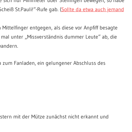
e sich nur Millimeter über Stellingen bewegen, so habe
heiß St.Pauli!“-Rufe gab. (
Sollte da etwa auch jemand
Mittelfinger entgegen, als diese vor Anpfiff besagte
h mal unter „Missverständnis dummer Leute“ ab, die
wandern.
 zum Fanladen, ein gelungener Abschluss des
estern mit der Mütze zunächst nicht erkannt und