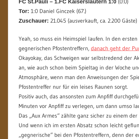
(0:0)
FC St.Pauli – 1.FC Kaiserslautern 1:0
1:0 Daniel Ginczek (67.)
Tor:
21.045 (ausverkauft, ca. 2.200 Gäste)
Zuschauer:
Yeah, so muss ein Heimspiel laufen. In den ersten
gegnerischen Pfostentreffern,
danach geht der Pu
Okayokay, das Schweigen war selbstredend der A
an, wie auch schon beim Spieltag in der Woche u
Atmosphäre, wenn man den Anweisungen der Spiel
Pfostentreffer nur für ein leises Raunen sorgt.
Positiv auch, das ansonsten zum Anpfiff durchgefü
Minuten vor Anpfiff zu verlegen, um dann umso la
Das „Aux Armes“ zählte ganz sicher zu einem der l
Und wenn ich im ersten Absatz schon leicht geflun
„gegnerische“ bei den Pfostentreffern, denn der e