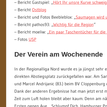
– Bericht Gastspiel: „
Hört Ihr unsre Kurve schwei
– Bericht
Ostblog
– Bericht und Fotos Beebleblox: „
Saumagen wird u
– Bericht pathos93: „
Wichtig für die Region
“
– Bericht moeliw: „
Ein paar Taschentücher für die
– Fotos
USP
Der Verein am Wochenende
In der Regionalliga Nord wurde es ja jüngst sehr 
direkten Abstiegsplatz zurückgefallen war. Am Sa
und Marcel Andrijanic (83.) beim BV Cloppenburg 
Dank der anderen Ergebnisse hat man jetzt erst m
Zeit zum Luft holen bleibt aber kaum. Denn am nä
Ersten gegen Aue… Schlumpf Dich, Hamburger Poliz