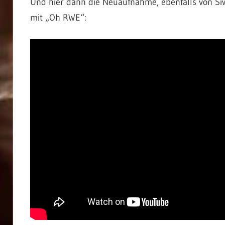
Und hier dann die Neuaufnahme, ebenfalls von Siw
mit „Oh RWE“: