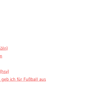
Köln)
en
(hsv)
geb ich für Fußball aus