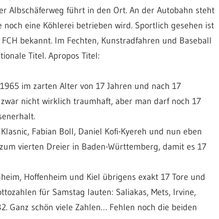
der Albschäferweg führt in den Ort. An der Autobahn steht
e noch eine Köhlerei betrieben wird. Sportlich gesehen ist
. FCH bekannt. Im Fechten, Kunstradfahren und Baseball
onale Titel. Apropos Titel:
 1965 im zarten Alter von 17 Jahren und nach 17
zwar nicht wirklich traumhaft, aber man darf noch 17
enerhalt.
lasnic, Fabian Boll, Daniel Kofi-Kyereh und nun eben
f zum vierten Dreier in Baden-Württemberg, damit es 17
nheim, Hoffenheim und Kiel übrigens exakt 17 Tore und
ttozahlen für Samstag lauten: Saliakas, Mets, Irvine,
, 32. Ganz schön viele Zahlen… Fehlen noch die beiden