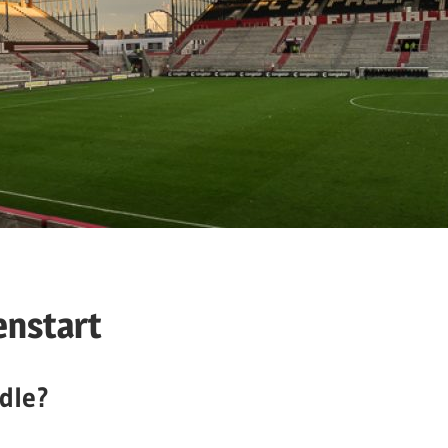
enstart
dle?