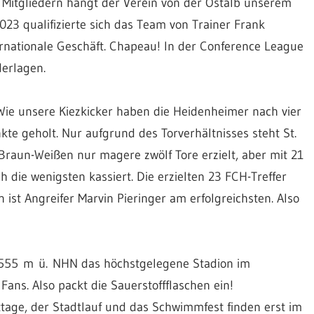
00 Mitgliedern hängt der Verein von der Ostalb unserem
023 qualifizierte sich das Team von Trainer Frank
ernationale Geschäft. Chapeau! In der Conference League
derlagen.
. Wie unsere Kiezkicker haben die Heidenheimer nach vier
kte geholt. Nur aufgrund des Torverhältnisses steht St.
Braun-Weißen nur magere zwölf Tore erzielt, aber mit 21
die wenigsten kassiert. Die erzielten 23 FCH-Treffer
en ist Angreifer Marvin Pieringer am erfolgreichsten. Also
it 555 m ü. NHN das höchstgelegene Stadion im
Fans. Also packt die Sauerstoffflaschen ein!
chttage, der Stadtlauf und das Schwimmfest finden erst im