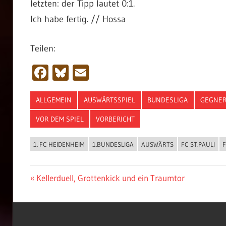
letzten: der Tipp lautet 0:1.
Ich habe fertig. // Hossa
Teilen:
Facebook
Bluesky
Email
ALLGEMEIN
AUSWÄRTSSPIEL
BUNDESLIGA
GEGNER
VOR DEM SPIEL
VORBERICHT
1. FC HEIDENHEIM
1.BUNDESLIGA
AUSWÄRTS
FC ST.PAULI
Beitragsnavigation
Vorheriger
Kellerduell, Grottenkick und ein Traumtor
Beitrag: