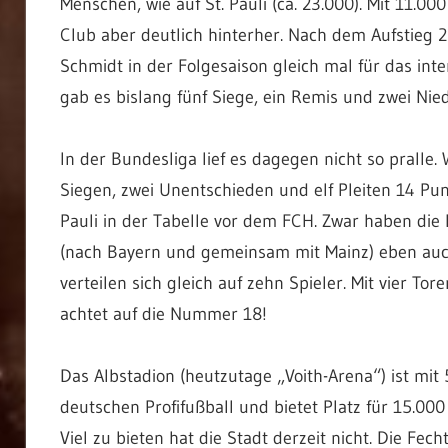
Menschen, wie auf St. Pauli (ca. 23.000). Mit 11.0
Club aber deutlich hinterher. Nach dem Aufstieg 2
Schmidt in der Folgesaison gleich mal für das int
gab es bislang fünf Siege, ein Remis und zwei Nie
In der Bundesliga lief es dagegen nicht so pralle
Siegen, zwei Unentschieden und elf Pleiten 14 Pun
Pauli in der Tabelle vor dem FCH. Zwar haben die 
(nach Bayern und gemeinsam mit Mainz) eben auch 
verteilen sich gleich auf zehn Spieler. Mit vier Tor
achtet auf die Nummer 18!
Das Albstadion (heutzutage „Voith-Arena“) ist m
deutschen Profifußball und bietet Platz für 15.000 
Viel zu bieten hat die Stadt derzeit nicht. Die Fe