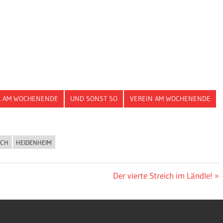
 AM WOCHENENDE
UND SONST SO
VEREIN AM WOCHENENDE
FCH
HEIDENHEIM
Nächster
Der vierte Streich im Ländle!
Beitrag: