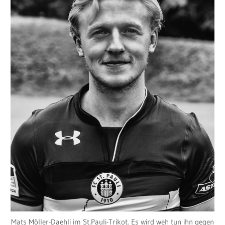
Mats Möller-Daehli im St.Pauli-Trikot. Es wird weh tun ihn gegen