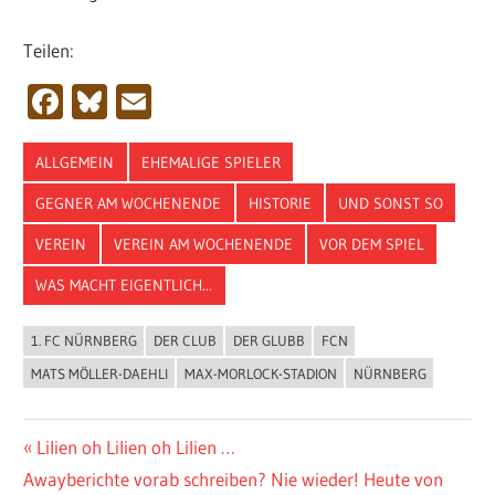
Teilen:
Facebook
Bluesky
Email
ALLGEMEIN
EHEMALIGE SPIELER
GEGNER AM WOCHENENDE
HISTORIE
UND SONST SO
VEREIN
VEREIN AM WOCHENENDE
VOR DEM SPIEL
WAS MACHT EIGENTLICH...
1. FC NÜRNBERG
DER CLUB
DER GLUBB
FCN
MATS MÖLLER-DAEHLI
MAX-MORLOCK-STADION
NÜRNBERG
Beitragsnavigation
Vorheriger
Lilien oh Lilien oh Lilien …
Nächster
Beitrag:
Awayberichte vorab schreiben? Nie wieder! Heute von