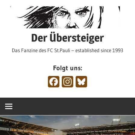
Zum
Inhalt
springen
Der Übersteiger
Das Fanzine des FC St.Pauli – established since 1993
Folgt uns:
Facebook
Instagram
Bluesky