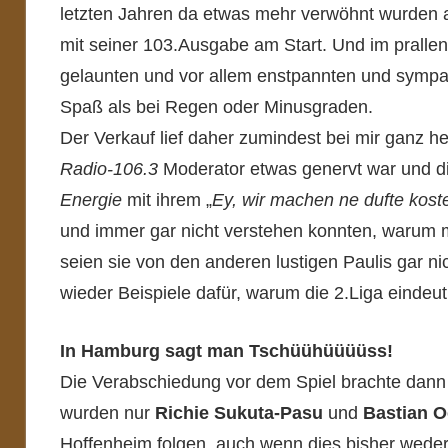
letzten Jahren da etwas mehr verwöhnt wurden 
mit seiner 103.Ausgabe am Start. Und im prallen
gelaunten und vor allem enstpannten und sympa
Spaß als bei Regen oder Minusgraden.
Der Verkauf lief daher zumindest bei mir ganz 
Radio-106.3
Moderator etwas genervt war und d
Energie
mit ihrem „
Ey, wir machen ne dufte kost
und immer gar nicht verstehen konnten, warum m
seien sie von den anderen lustigen Paulis gar n
wieder Beispiele dafür, warum die 2.Liga eindeuti
In Hamburg sagt man Tschüühüüüüss!
Die Verabschiedung vor dem Spiel brachte dann
wurden nur
Richie Sukuta-Pasu
und
Bastian O
Hoffenheim folgen, auch wenn dies bisher wede