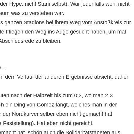
 (der Hype, nicht Stani selbst). War jedenfalls wohl nicht
aum was zu verstehen war.
es ganzen Stadions bei ihrem Weg vom Anstoßkreis zur
ele Fliegen den Weg ins Auge gesucht haben, um mal
Abschiedsrede zu bleiben.
te…
von dem Verlauf der anderen Ergebnisse absieht, daher
uten nach der Halbzeit bis zum 0:3, wo man 2-3
ich ein Ding von Gomez fängt, welches man in der
r der Nordkurver selber eben nicht gemacht hat
e Feststellung). Hat eben nicht gereicht.
acht hat, schön auch die Solidaritätstapeten aus