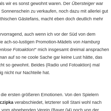
als wir es sonst gewohnt waren. Der
Übersteiger
war
 Sonnenschein zu verkaufen, noch dazu mit allerlei gut
thischen Gästefans, macht eben doch deutlich mehr
hervorragend, auch wenn ich vor der Süd von dem
ie ach-so-lustigen Promotion-Mädels von
Hamburg
enlose Fotoaktion!
“ mich insgesamt dreimal ansprachen
an auf so ne coole Sache gar keine Lust hätte, das
icht so gewohnt. Beides (Radio und Fotoaktion) mal
g nicht nur Nachteile hat.
 die ersten größeren Emotionen. Von den Spielern
czipka
verabschiedet, letzterer soll Stani wohl nach
r vom abgebenden Verein (Bayer 04) noch von der