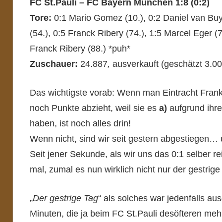
FC St.Pauli – FC Bayern München 1:8 (0:2)
Tore:
0:1 Mario Gomez (10.), 0:2 Daniel van Buy
(54.), 0:5 Franck Ribery (74.), 1:5 Marcel Eger (
Franck Ribery (88.) *puh*
Zuschauer:
24.887
,
ausverkauft (geschätzt 3.0
Das wichtigste vorab: Wenn man Eintracht Frankf
noch Punkte abzieht, weil sie es
a)
aufgrund ihr
haben, ist noch alles drin!
Wenn nicht, sind wir seit gestern abgestiegen
Seit jener Sekunde, als wir uns das 0:1 selber r
mal, zumal es nun wirklich nicht nur der gestrige
„
Der gestrige Tag
“ als solches war jedenfalls a
Minuten, die ja beim FC St.Pauli desöfteren mehr