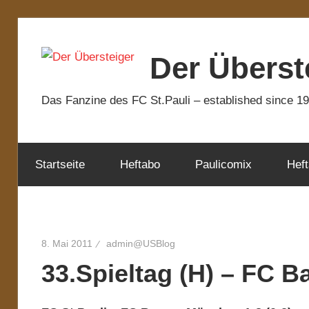
Zum
Inhalt
Der Überst
springen
Das Fanzine des FC St.Pauli – established since 1
Startseite
Heftabo
Paulicomix
Heft
8. Mai 2011
admin@USBlog
33.Spieltag (H) – FC 