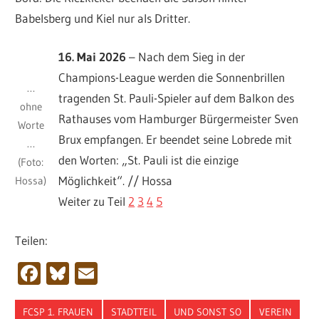
Babelsberg und Kiel nur als Dritter.
16. Mai 2026
– Nach dem Sieg in der
Champions-League werden die Sonnenbrillen
…
tragenden St. Pauli-Spieler auf dem Balkon des
ohne
Rathauses vom Hamburger Bürgermeister Sven
Worte
Brux empfangen. Er beendet seine Lobrede mit
…
den Worten: „St. Pauli ist die einzige
(Foto:
Möglichkeit“. // Hossa
Hossa)
Weiter zu Teil
2
3
4
5
Teilen:
Facebook
Bluesky
Email
FCSP 1. FRAUEN
STADTTEIL
UND SONST SO
VEREIN