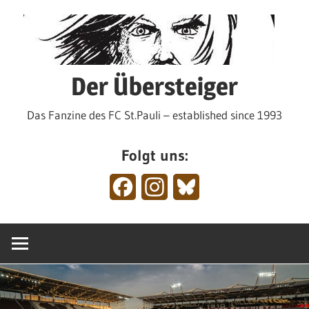
Zum
Inhalt
springen
Der Übersteiger
Das Fanzine des FC St.Pauli – established since 1993
Folgt uns:
Facebook
Instagram
Bluesky