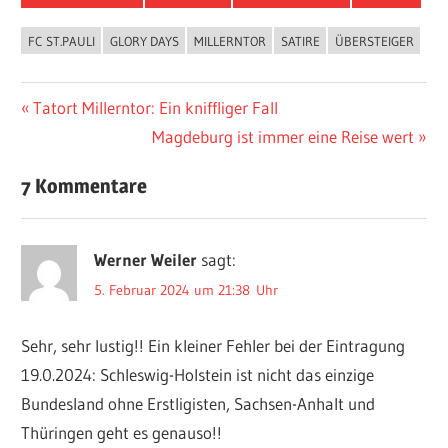
FC ST.PAULI
GLORY DAYS
MILLERNTOR
SATIRE
ÜBERSTEIGER
Beitragsnavigation
Vorheriger
Tatort Millerntor: Ein kniffliger Fall
Beitrag:
Nächster
Magdeburg ist immer eine Reise wert
Beitrag:
7 Kommentare
Werner Weiler
sagt:
5. Februar 2024 um 21:38 Uhr
Sehr, sehr lustig!! Ein kleiner Fehler bei der Eintragung
19.0.2024: Schleswig-Holstein ist nicht das einzige
Bundesland ohne Erstligisten, Sachsen-Anhalt und
Thüringen geht es genauso!!