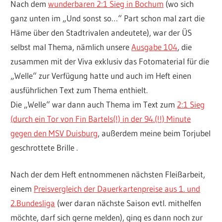
Nach dem
wunderbaren 2:1 Sieg in Bochum
(wo sich
ganz unten im „Und sonst so…“ Part schon mal zart die
Häme über den Stadtrivalen andeutete), war der ÜS
selbst mal Thema, nämlich unsere
Ausgabe 104
, die
zusammen mit der Viva exklusiv das Fotomaterial für die
„Welle“ zur Verfügung hatte und auch im Heft einen
ausführlichen Text zum Thema enthielt.
Die „Welle“ war dann auch Thema im Text zum
2:1 Sieg
(durch ein Tor von Fin Bartels(!) in der 94.(!!) Minute
gegen den MSV Duisburg
, außerdem meine beim Torjubel
geschrottete Brille .
Nach der dem Heft entnommenen nächsten Fleißarbeit,
einem
Preisvergleich der Dauerkartenpreise aus 1. und
2.Bundesliga
(wer daran nächste Saison evtl. mithelfen
möchte, darf sich gerne melden), ging es dann noch zur