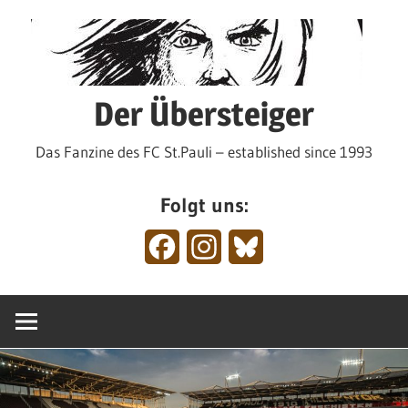
Zum
Inhalt
springen
Der Übersteiger
Das Fanzine des FC St.Pauli – established since 1993
Folgt uns:
Facebook
Instagram
Bluesky