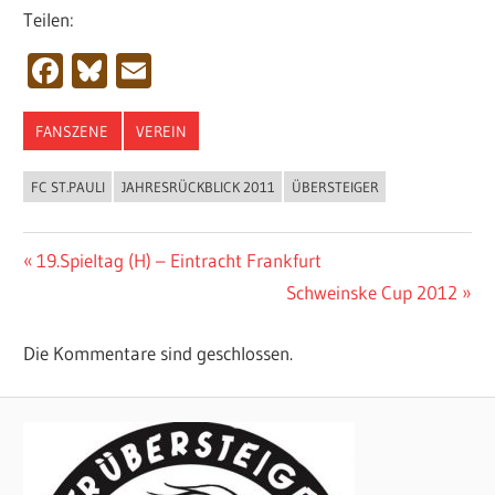
Teilen:
Facebook
Bluesky
Email
FANSZENE
VEREIN
FC ST.PAULI
JAHRESRÜCKBLICK 2011
ÜBERSTEIGER
Beitragsnavigation
Vorheriger
19.Spieltag (H) – Eintracht Frankfurt
Beitrag:
Nächster
Schweinske Cup 2012
Beitrag:
Die Kommentare sind geschlossen.